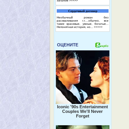
загалом
>>>>>
Сердечный договор
Необычный роман без
расхваливания г.г....обычно, все
такие красивые, умные, богатые...
Непонятная история, но...
>>>>>
ОЦЕНИТЕ
Iconic '90s Entertainment
Couples We'll Never
Forget