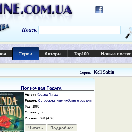
Поиск
ная
Серии
Авторы
Top100
Новые посту
Kell Sabin
Серия:
Полночная Радуга
Автор:
Ховард Линда
Раздел:
Остросюжетные любовные романы
Год:
1986
Страниц:
86
Рейтинг:
628 (4.62)
Читать
Подробнее