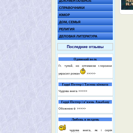
ДОКУМЕНТАЛЬНОЕ
СПРАВОЧНИКИ
ЮМОР
ДОМ, СЕМЬЯ
РЕЛИГИЯ
ДЕЛОВАЯ ЛИТЕРАТУРА
Последние отзывы
Одинокий волк
Гг. тупой, но оптимизм г.героини
украсил роман
>>>>>
Гаррі Поттер і Таємна кімната
Чудова книга
>>>>>
Гаррі Поттер і в’язень Азкабану
Обожнюю☺️
>>>>>
Любовь в полдень
чудова книга, як і серія