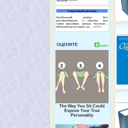
загалом
>>>>>
Сердечный договор
Необычный роман без
расхваливания г.г....обычно, все
такие красивые, умные, богатые...
Непонятная история, но...
>>>>>
ОЦЕНИТЕ
The Way You Sit Could
Expose Your True
Personality