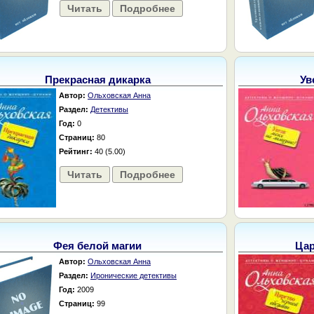
Читать
Подробнее
Прекрасная дикарка
Ув
Автор:
Ольховская Анна
Раздел:
Детективы
Год:
0
Страниц:
80
Рейтинг:
40 (5.00)
Читать
Подробнее
Фея белой магии
Цар
Автор:
Ольховская Анна
Раздел:
Иронические детективы
Год:
2009
Страниц:
99