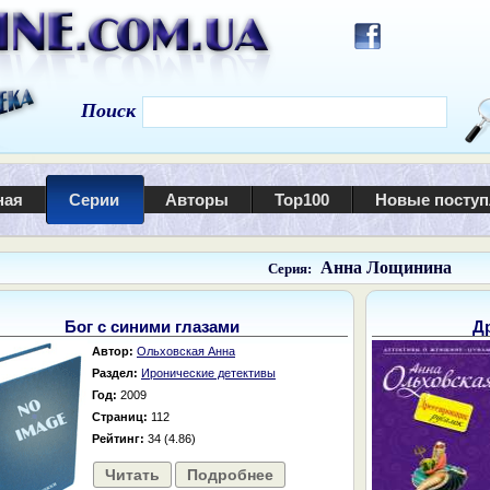
Поиск
ная
Серии
Авторы
Top100
Новые посту
Анна Лощинина
Серия:
Бог с синими глазами
Д
Автор:
Ольховская Анна
Раздел:
Иронические детективы
Год:
2009
Страниц:
112
Рейтинг:
34 (4.86)
Читать
Подробнее