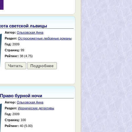
ота светской львицы
Автор:
Ольховская Анна
Раздел:
Остросюжетные любовные романы
Год:
2009
Страниц:
99
Рейтинг:
38 (4.75)
Читать
Подробнее
Право бурной ночи
Автор:
Ольховская Анна
Раздел:
Иронические детективы
Год:
2009
Страниц:
100
Рейтинг:
40 (5.00)