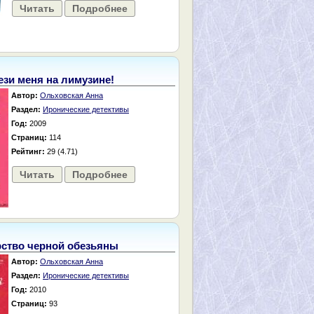
Читать
Подробнее
ези меня на лимузине!
Автор:
Ольховская Анна
Раздел:
Иронические детективы
Год:
2009
Страниц:
114
Рейтинг:
29 (4.71)
Читать
Подробнее
ство черной обезьяны
Автор:
Ольховская Анна
Раздел:
Иронические детективы
Год:
2010
Страниц:
93