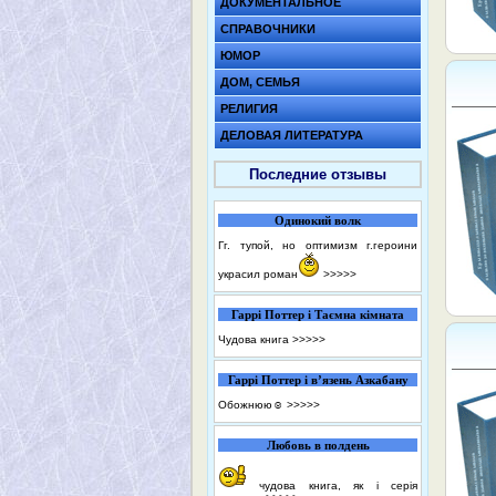
ДОКУМЕНТАЛЬНОЕ
СПРАВОЧНИКИ
ЮМОР
ДОМ, СЕМЬЯ
РЕЛИГИЯ
ДЕЛОВАЯ ЛИТЕРАТУРА
Последние отзывы
Одинокий волк
Гг. тупой, но оптимизм г.героини
украсил роман
>>>>>
Гаррі Поттер і Таємна кімната
Чудова книга
>>>>>
Гаррі Поттер і в’язень Азкабану
Обожнюю☺️
>>>>>
Любовь в полдень
чудова книга, як і серія