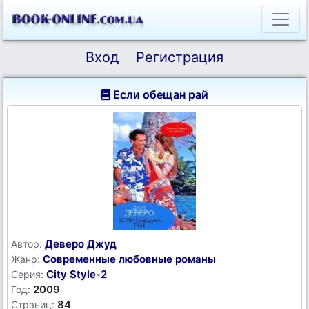
Вход
Регистрация
Если обещан рай
Деверо Джуд
Автор:
Современные любовные романы
Жанр:
City Style-2
Серия:
2009
Год:
84
Страниц: