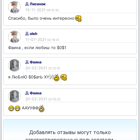
Лисенок
15-11-2021
09:31:42
Спасибо, было очень интересно
oleh
11-07-2021
02:18:41
Фаина , если любиш то $0$1
Фаина
20-02-2021
22:12:10
я ЛюБлЮ $0$атЬ ХY|/|
Фаина
20-02-2021
22:10:22
ААУУФФ
Добавлять отзывы могут только
зарегистрированные пользователи.