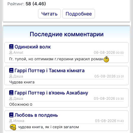
58 (4.46)
Рейтинг:
Читать
Подробнее
Последние комментарии
Одинокий волк
Annat
06-08-2026
00:00
Гг. тупой, но оптимизм г.героини украсил роман
Гаррі Поттер і Таємна кімната
Даша
05-08-2026
23:31
Чудова книга
Гаррі Поттер і в’язень Азкабану
Даша
05-08-2026
23:30
Обожнюю☺️
Любовь в полдень
Илона
05-08-2026
11:43
чудова книга, як і серія загалом