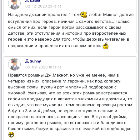
Даша
02-12-2020
23:46:09
На одном дыхании пролетел 1 том
любит Макнот долгие
вступления про героев, начиная с самого детства... Только
смысл от них, если герои потом рассказывают о своем
детстве, эти отступления и истории про второстепенных
героев и это наверно для того, чтобы держать читателей в
напряжении и пронести их по волнам романа
Sunny
05-09-2020
19:29:09
Нравятся романы Дж.Макнот, но уже не менее, чем в
четырех из них, описание гл.героини, как под копирку:
высокие скулы, пухлый рот и упрямый подбородок с
ямочкой. Учитывая, что во всех этих романах встречаются
герои из предыдущих и являются знакомыми и друзьями, то
выходит, что все мужчины- темноволосые красавцы ростом
6 футов 3 или 4 дюйма, невероятно мужественные и
прекрасно сложенные, а женщины- все 5 футов 4 дюйма,
преимущественно рыжие, но встречаются и блондинки с
брюнетками, безумно красивые и с ямочкой на подбородке