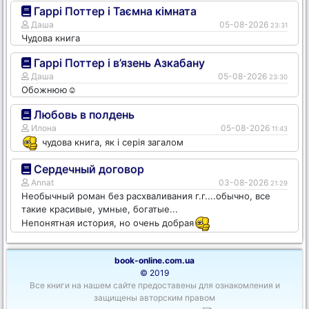
Гаррі Поттер і Таємна кімната
Даша
05-08-2026
23:31
Чудова книга
Гаррі Поттер і в’язень Азкабану
Даша
05-08-2026
23:30
Обожнюю☺️
Любовь в полдень
Илона
05-08-2026
11:43
чудова книга, як і серія загалом
Сердечный договор
Annat
03-08-2026
21:29
Необычный роман без расхваливания г.г....обычно, все
такие красивые, умные, богатые...
Непонятная история, но очень добрая
book-online.com.ua
© 2019
Все книги на нашем сайте предоставены для ознакомления и
защищены авторским правом