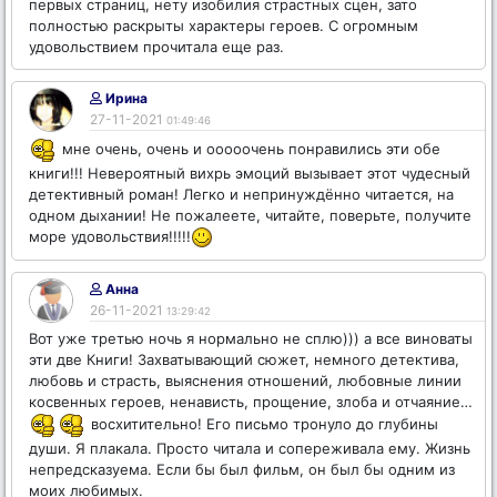
первых страниц, нету изобилия страстных сцен, зато
полностью раскрыты характеры героев. С огромным
удовольствием прочитала еще раз.
Ирина
27-11-2021
01:49:46
мне очень, очень и ооооочень понравились эти обе
книги!!! Невероятный вихрь эмоций вызывает этот чудесный
детективный роман! Легко и непринуждённо читается, на
одном дыхании! Не пожалеете, читайте, поверьте, получите
море удовольствия!!!!!
Анна
26-11-2021
13:29:42
Вот уже третью ночь я нормально не сплю))) а все виноваты
эти две Книги! Захватывающий сюжет, немного детектива,
любовь и страсть, выяснения отношений, любовные линии
косвенных героев, ненависть, прощение, злоба и отчаяние…
восхитительно! Его письмо тронуло до глубины
души. Я плакала. Просто читала и сопереживала ему. Жизнь
непредсказуема. Если бы был фильм, он был бы одним из
моих любимых.