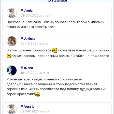
Люба
01-06-2022
22:24:35
Прекрасно написано . очень понравилось.герои выписаны
отлично.интрига захватывает.
Алёнка
20-12-2021
18:16:53
В этом романе хорошо все
сюжетная линия, герои, юмор
одним словом, прекрасный роман. Читайте не пожалеете
Юлия
19-06-2021
00:35:19
Роман интересный,но очень много описания
сделок,бизнеса,совещаний и тому подобного.Главная
героиня всю жизнь проплясала под папину дудку,а главный
герой красавчик
Vera iv
09-06-2021
19:51:54