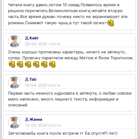
Читала книгу давно,летом 10 назад.Появилось время и
решила перечитать.Великолепная книга,читайте вторую
часть.Все время думаю почему никто не экранизирует эти
романы.Снимают такую чушь,а тут такой сюжет
Кейт
29-04-2020
11:00:29
Очень хорошо прописаны характеры, ничего не затянуто,
супер. Провожу параллели между Метом и Яном Торнтоном.
Tati
19-04-2020
01:02:35
Первая часть немного нудновата и затянута, о любви совсем
мало написано, много лишнего текста, информации и
описаний
Жанна
13-03-2020
02:07:23
Затчотаюва5ь книга после встречи гг Ев спустя11 лет)