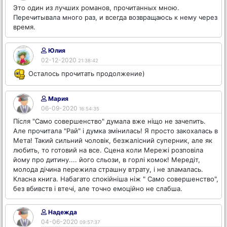
Это один из лучших романов, прочитанных мною.
Перечитывала много раз, и всегда возвращаюсь к нему через
время.
Юлия
02-12-2020
21:38:42
Осталось прочитать продолжение)
Мария
06-09-2020
16:54:35
Після "Само совершенство" думала вже ніщо не зачепить.
Але прочитала "Рай" і думка змінилась! Я просто закохалась в
Мета! Такий сильний чоловік, безжалісний суперник, але як
любить, то готовий на все. Сцена коли Мережі розповіла
йому про дитину.... його сльози, в горлі комок! Мередіт,
молода дічина пережила страшну втрату, і не зламалась.
Класна книга. Набагато спокійніша ніж " Само совершенство",
без вбивств і втечі, але точно емоційно не слабша.
Надежда
04-06-2020
09:57:37