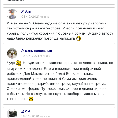
Аля
03-12-2021
01:11:18
Роман не на 5. Очень нудные описания между диалогами,
так хотелось развязки быстрее. И если половину из них
убрать, получится короткий любовный роман. Видимо автору
надо было книжечку потолще написать
Конь Педальный
19-07-2021
12:18:13
Чудо
На удивление, главная героиня не девственница, не
замужем и не вдова. Еще и впоследствии внебрачный
ребенок. Для Макнот это победа) Больше я таких
произведений у нее не помню) Сама история очень
проникновенная, карибские острова, случайная встреча..
Очень атмосферно. Тут весь смак скорее в диалогах, а не
событиях. Не затянуто, не скучно, наоборот даже мало,
хочется еще
Саt
18-12-2020
06:49:18