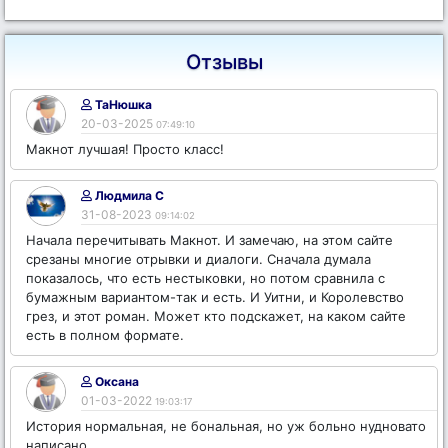
Отзывы
ТаНюшка
20-03-2025
07:49:10
Макнот лучшая! Просто класс!
Людмила С
31-08-2023
09:14:02
Начала перечитывать Макнот. И замечаю, на этом сайте
срезаны многие отрывки и диалоги. Сначала думала
показалось, что есть нестыковки, но потом сравнила с
бумажным вариантом-так и есть. И Уитни, и Королевство
грез, и этот роман. Может кто подскажет, на каком сайте
есть в полном формате.
Оксана
01-03-2022
19:03:17
История нормальная, не бональная, но уж больно нудновато
написано.