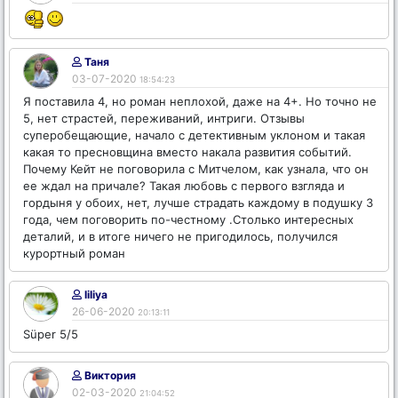
Таня
03-07-2020
18:54:23
Я поставила 4, но роман неплохой, даже на 4+. Но точно не
5, нет страстей, переживаний, интриги. Отзывы
суперобещающие, начало с детективным уклоном и такая
какая то пресновщина вместо накала развития событий.
Почему Кейт не поговорила с Митчелом, как узнала, что он
ее ждал на причале? Такая любовь с первого взгляда и
гордыня у обоих, нет, лучше страдать каждому в подушку 3
года, чем поговорить по-честному .Столько интересных
деталий, и в итоге ничего не пригодилось, получился
курортный роман
liliya
26-06-2020
20:13:11
Süper 5/5
Виктория
02-03-2020
21:04:52