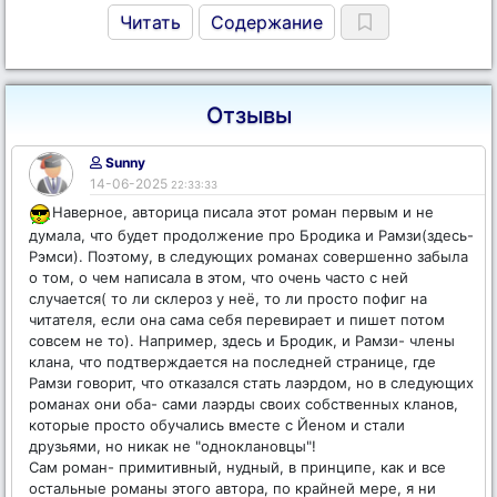
Читать
Содержание
Отзывы
Sunny
14-06-2025
22:33:33
Наверное, авторица писала этот роман первым и не
думала, что будет продолжение про Бродика и Рамзи(здесь-
Рэмси). Поэтому, в следующих романах совершенно забыла
о том, о чем написала в этом, что очень часто с ней
случается( то ли склероз у неё, то ли просто пофиг на
читателя, если она сама себя перевирает и пишет потом
совсем не то). Например, здесь и Бродик, и Рамзи- члены
клана, что подтверждается на последней странице, где
Рамзи говорит, что отказался стать лаэрдом, но в следующих
романах они оба- сами лаэрды своих собственных кланов,
которые просто обучались вместе с Йеном и стали
друзьями, но никак не "одноклановцы"!
Сам роман- примитивный, нудный, в принципе, как и все
остальные романы этого автора, по крайней мере, я ни