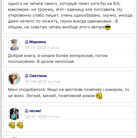
одного не читала такого, который тянет хотя бы на 4/5,
максимум- на троечку, этот- единицу еле поставила. Ну
откровенно слабо пишет: очень однообразно, скучно, иногда
даже нелепо по сюжету, герои всегда одинаковые...В
общем, не советую читать вообще этого автора
Марияна
16-01-2024
21:48:43
Добрая книга, в начале более интересная, потом
поспокойнее. В целом неплохая.
Светлана
10-09-2023
09:07:08
Мені сподобалося. Якщо не вистачає позитиву і юмором, то
це воно. Легкий, милий, позитивний роман
лесик!
08-07-2023
17:27:53