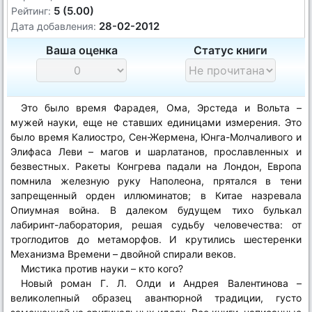
5 (5.00)
Рейтинг:
28-02-2012
Дата добавления:
Ваша оценка
Статус книги
Это было время Фарадея, Ома, Эрстеда и Вольта –
мужей науки, еще не ставших единицами измерения. Это
было время Калиостро, Сен-Жермена, Юнга-Молчаливого и
Элифаса Леви – магов и шарлатанов, прославленных и
безвестных. Ракеты Конгрева падали на Лондон, Европа
помнила железную руку Наполеона, прятался в тени
запрещенный орден иллюминатов; в Китае назревала
Опиумная война. В далеком будущем тихо булькал
лабиринт-лаборатория, решая судьбу человечества: от
троглодитов до метаморфов. И крутились шестеренки
Механизма Времени – двойной спирали веков.
Мистика против науки – кто кого?
Новый роман Г. Л. Олди и Андрея Валентинова –
великолепный образец авантюрной традиции, густо