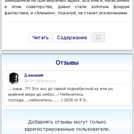
замешенной на оригинальных идеях. Все книги, написанные
в этом соавторстве, давно стали золотым фондом
фантастики, и «Алюмен», пожалуй, не станет исключением.
Читать
Содержание
Отзывы
василий
28-11-2016
16:37:31
....озыв...?!? Это эхо до самой поднебесной,ну или ро
крайней мере до небес...! Небеситесь
господа....,небеситесь........г.2016 от Р.Х..
Добавлять отзывы могут только
зарегистрированные пользователи.