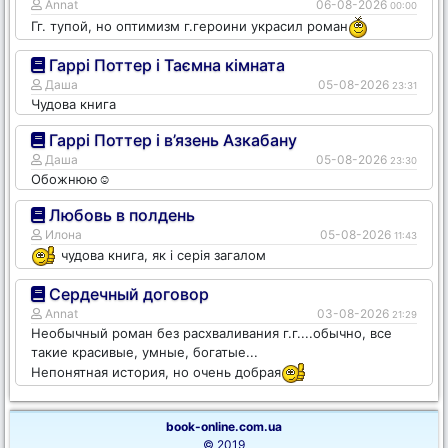
Annat
06-08-2026
00:00
Гг. тупой, но оптимизм г.героини украсил роман
Гаррі Поттер і Таємна кімната
Даша
05-08-2026
23:31
Чудова книга
Гаррі Поттер і в’язень Азкабану
Даша
05-08-2026
23:30
Обожнюю☺️
Любовь в полдень
Илона
05-08-2026
11:43
чудова книга, як і серія загалом
Сердечный договор
Annat
03-08-2026
21:29
Необычный роман без расхваливания г.г....обычно, все
такие красивые, умные, богатые...
Непонятная история, но очень добрая
book-online.com.ua
© 2019