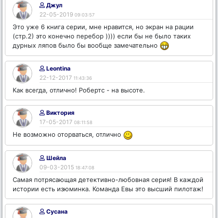
Джул
22-05-2019
09:03:57
Это уже 6 книга серии, мне нравится, но экран на рации
(стр.2) это конечно перебор )))) если бы не было таких
дурных ляпов было бы вообще замечательно
Leontina
22-12-2017
11:43:36
Как всегда, отлично! Робертс - на высоте.
Виктория
17-05-2017
08:11:58
Не возможно оторваться, отлично
Шейла
09-03-2015
18:47:08
Самая потрясающая детективно-любовная серия! В каждой
истории есть изюминка. Команда Евы это высший пилотаж!
Сусана