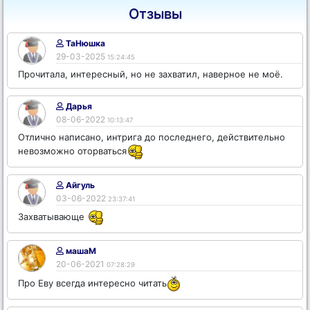
Отзывы
ТаНюшка
29-03-2025
15:24:45
Прочитала, интересный, но не захватил, наверное не моё.
Дарья
08-06-2022
10:13:47
Отлично написано, интрига до последнего, действительно
невозможно оторваться
Айгуль
03-06-2022
23:37:41
Захватывающе
машаМ
20-06-2021
07:28:29
Про Еву всегда интересно читать