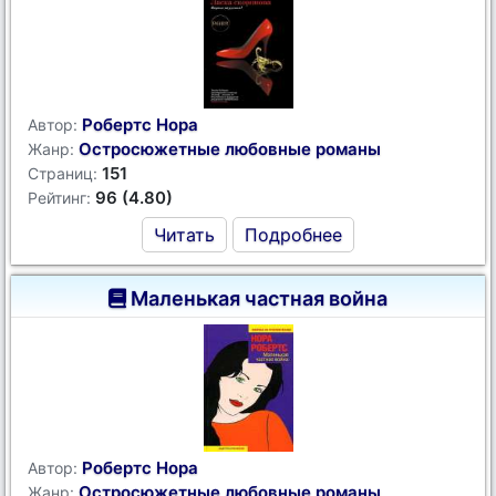
Робертс Нора
Автор:
Остросюжетные любовные романы
Жанр:
151
Страниц:
96 (4.80)
Рейтинг:
Читать
Подробнее
Маленькая частная война
Робертс Нора
Автор:
Остросюжетные любовные романы
Жанр: