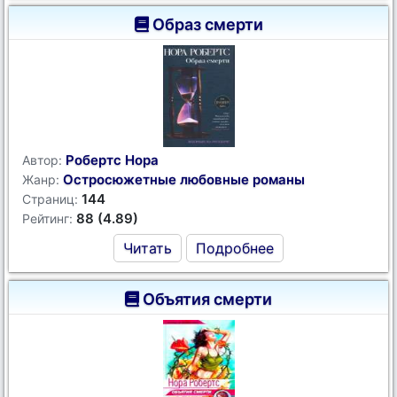
Образ смерти
Робертс Нора
Автор:
Остросюжетные любовные романы
Жанр:
144
Страниц:
88 (4.89)
Рейтинг:
Читать
Подробнее
Объятия смерти