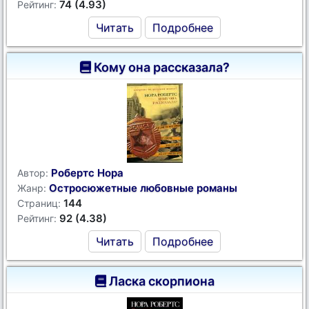
74 (4.93)
Рейтинг:
Читать
Подробнее
Кому она рассказала?
Робертс Нора
Автор:
Остросюжетные любовные романы
Жанр:
144
Страниц:
92 (4.38)
Рейтинг:
Читать
Подробнее
Ласка скорпиона