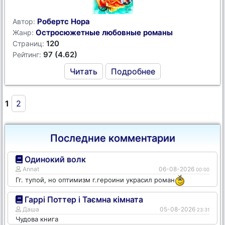
Робертс Нора
Автор:
Остросюжетные любовные романы
Жанр:
120
Страниц:
97 (4.62)
Рейтинг:
Читать
Подробнее
1
2
Последние комментарии
Одинокий волк
Annat
06-08-2026
00:00
Гг. тупой, но оптимизм г.героини украсил роман
Гаррі Поттер і Таємна кімната
Даша
05-08-2026
23:31
Чудова книга