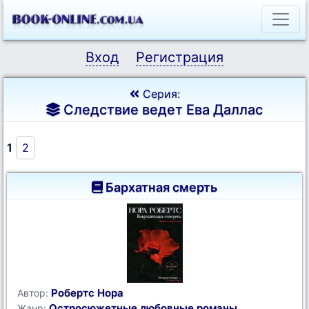
Вход
Регистрация
Серия:
Следствие ведет Ева Даллас
1
2
Бархатная смерть
Робертс Нора
Автор:
Остросюжетные любовные романы
Жанр: