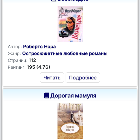
Робертс Нора
Автор:
Остросюжетные любовные романы
Жанр:
112
Страниц:
195 (4.76)
Рейтинг:
Читать
Подробнее
Дорогая мамуля