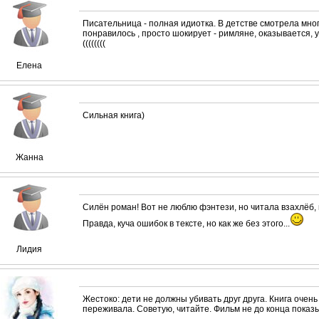
Писательница - полная идиотка. В детстве смотрела мног
понравилось , просто шокирует - римляне, оказывается,
((((((((
Елена
Сильная книга)
Жанна
Силён роман! Вот не люблю фэнтези, но читала взахлёб,
Правда, куча ошибок в тексте, но как же без этого...
Лидия
Жестоко: дети не должны убивать друг друга. Книга очень
переживала. Советую, читайте. Фильм не до конца показы