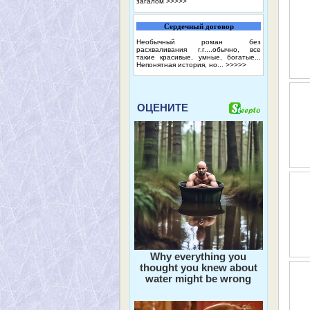
загалом
>>>>>
Сердечный договор
Необычный роман без
расхваливания г.г....обычно, все
такие красивые, умные, богатые...
Непонятная история, но...
>>>>>
ОЦЕНИТЕ
Why everything you
thought you knew about
water might be wrong