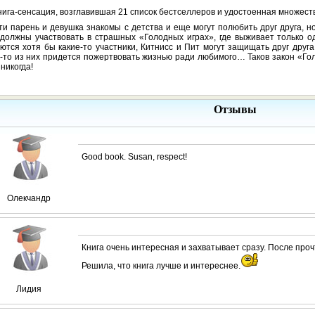
нига-сенсация, возглавившая 21 список бестселлеров и удостоенная множест
ти парень и девушка знакомы с детства и еще могут полюбить друг друга, 
должны участвовать в страшных «Голодных играх», где выживает только о
ются хотя бы какие-то участники, Китнисс и Пит могут защищать друг друг
-то из них придется пожертвовать жизнью ради любимого… Таков закон «Гол
никогда!
Отзывы
Good book. Susan, respect!
Олекчандр
Книга очень интересная и захватывает сразу. После про
Решила, что книга лучше и интереснее.
Лидия