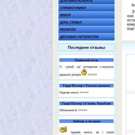
ДОКУМЕНТАЛЬНОЕ
К
СПРАВОЧНИКИ
Э
ЮМОР
они 
оста
ДОМ, СЕМЬЯ
кому
еще 
РЕЛИГИЯ
ДЕЛОВАЯ ЛИТЕРАТУРА
Последние отзывы
Одинокий волк
Гг. тупой, но оптимизм г.героини
украсил роман
>>>>>
Гаррі Поттер і Таємна кімната
Чудова книга
>>>>>
Гаррі Поттер і в’язень Азкабану
Обожнюю☺️
>>>>>
Любовь в полдень
чудова книга, як і серія