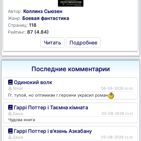
Коллинз Сьюзен
Автор:
Боевая фантастика
Жанр:
118
Страниц:
87 (4.84)
Рейтинг:
Читать
Подробнее
Последние комментарии
Одинокий волк
Annat
06-08-2026
00:00
Гг. тупой, но оптимизм г.героини украсил роман
Гаррі Поттер і Таємна кімната
Даша
05-08-2026
23:31
Чудова книга
Гаррі Поттер і в’язень Азкабану
Даша
05-08-2026
23:30