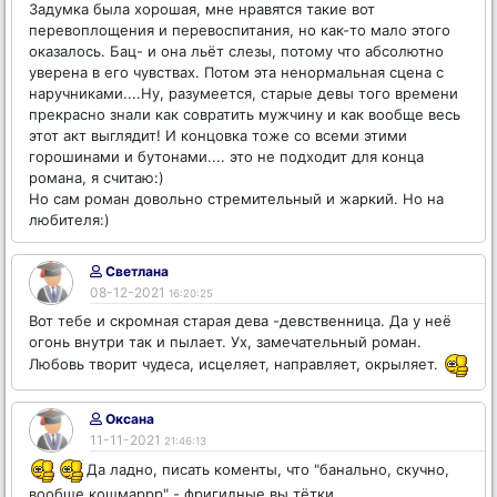
Задумка была хорошая, мне нравятся такие вот
перевоплощения и перевоспитания, но как-то мало этого
оказалось. Бац- и она льёт слезы, потому что абсолютно
уверена в его чувствах. Потом эта ненормальная сцена с
наручниками....Ну, разумеется, старые девы того времени
прекрасно знали как совратить мужчину и как вообще весь
этот акт выглядит! И концовка тоже со всеми этими
горошинами и бутонами.... это не подходит для конца
романа, я считаю:)
Но сам роман довольно стремительный и жаркий. Но на
любителя:)
Светлана
08-12-2021
16:20:25
Вот тебе и скромная старая дева -девственница. Да у неё
огонь внутри так и пылает. Ух, замечательный роман.
Любовь творит чудеса, исцеляет, направляет, окрыляет.
Оксана
11-11-2021
21:46:13
Да ладно, писать коменты, что "банально, скучно,
вообще кошмаррр" - фригидные вы тётки.