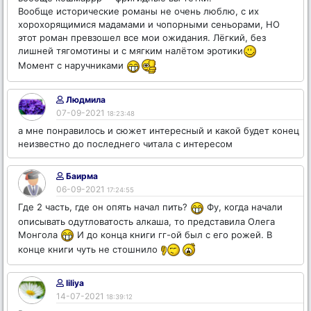
Вообще исторические романы не очень люблю, с их
хорохорящимися мадамами и чопорными сеньорами, НО
этот роман превзошел все мои ожидания. Лёгкий, без
лишней тягомотины и с мягким налётом эротики
Момент с наручниками
Людмила
07-09-2021
18:23:48
а мне понравилось и сюжет интересный и какой будет конец
неизвестно до последнего читала с интересом
Баирма
06-09-2021
17:24:55
Где 2 часть, где он опять начал пить?
Фу, когда начали
описывать одутловатость алкаша, то представила Олега
Монгола
И до конца книги гг-ой был с его рожей. В
конце книги чуть не стошнило
liliya
14-07-2021
18:39:12