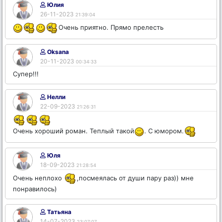
Юлия
26-11-2023
21:39:04
Очень приятно. Прямо прелесть
Oksana
20-11-2023
00:34:33
Супер!!!
Нелли
22-09-2023
21:26:31
Очень хороший роман. Теплый такой
. С юмором.
Юля
18-09-2023
21:28:54
Очень неплохо
,посмеялась от души пару раз)) мне
понравилось)
Татьяна
14-07-2023
23:07:07