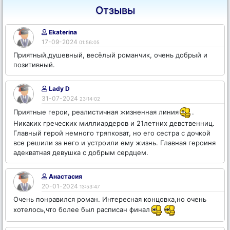
Отзывы
Ekaterina
17-09-2024
01:56:05
Приятный,душевный, весёлый романчик, очень добрый и
позитивный.
Lady D
31-07-2024
23:14:02
Приятные герои, реалистичная жизненная линия
.
Никаких греческих миллиардеров и 21летних девственниц.
Главный герой немного тряпковат, но его сестра с дочкой
все решили за него и устроили ему жизнь. Главная героиня
адекватная девушка с добрым сердцем.
Анастасия
20-01-2024
13:53:47
Очень понравился роман. Интересная концовка,но очень
хотелось,что более был расписан финал