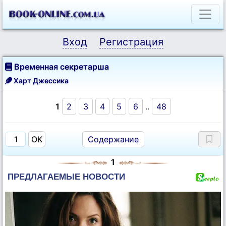
Вход
Регистрация
Временная секретарша
Харт Джессика
1
2
3
4
5
6
..
48
Содержание
1