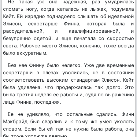
Не такая уж она надежная, раз умудрилась
сломать ногу, когда каталась на лыжах, подумала
Кейт. Ей изрядно поднадоело слышать об идеальной
Элисон, секретарше Финна, которая была и
рассудительной, и квалифицированной, и
безупречно одетой, и еще печатала со скоростью
света. Рабочее место Элисон, конечно, тоже всегда
было аккуратным.
Без нее Финну было нелегко. Уже две временные
секретарши в слезах уволились, не в состоянии
соответствовать высоким стандартам Элисон. Кейт
была удивлена, что продержалась так долго. Это
была третья неделя ее работы и, судя по выражению
лица Финна, последняя.
Ее не удивляло, что остальные сдались. Финн
Макбрайд был сварлив и к тому же умел уколоть
словом. Если бы ей так не нужна была работа, она
бы тоже хлопнула дверью.