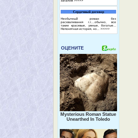
загалом
>>>>>
Сердечный договор
Необычный роман без
расхваливания г.г....обычно, все
такие красивые, умные, богатые...
Непонятная история, но...
>>>>>
ОЦЕНИТЕ
Mysterious Roman Statue
Unearthed In Toledo