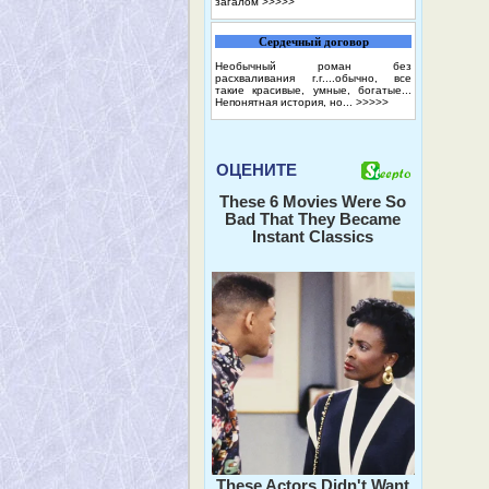
загалом
>>>>>
Сердечный договор
Необычный роман без
расхваливания г.г....обычно, все
такие красивые, умные, богатые...
Непонятная история, но...
>>>>>
ОЦЕНИТЕ
These 6 Movies Were So
Bad That They Became
Instant Classics
These Actors Didn't Want