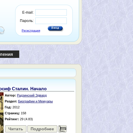
E-mail:
Пароль:
Регистрация
пления
осиф Сталин. Начало
Автор:
Радзинский Эдвард
Раздел:
Биографии и Мемуары
Год:
2012
Страниц:
158
Рейтинг:
29 (4.83)
Читать
Подробнее
......