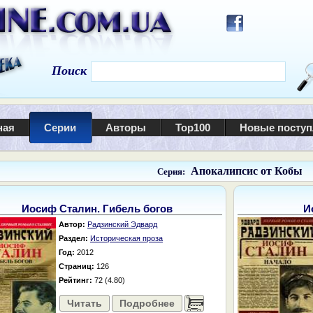
Поиск
ная
Серии
Авторы
Top100
Новые посту
Апокалипсис от Кобы
Серия:
Иосиф Сталин. Гибель богов
И
Автор:
Радзинский Эдвард
Раздел:
Историческая проза
Год:
2012
Страниц:
126
Рейтинг:
72 (4.80)
Читать
Подробнее
......