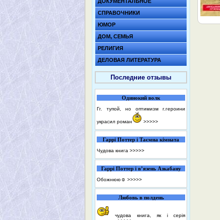
ДОКУМЕНТАЛЬНОЕ
СПРАВОЧНИКИ
ЮМОР
ДОМ, СЕМЬЯ
РЕЛИГИЯ
ДЕЛОВАЯ ЛИТЕРАТУРА
Последние отзывы
Одинокий волк
Гг. тупой, но оптимизм г.героини
украсил роман
>>>>>
Гаррі Поттер і Таємна кімната
Чудова книга
>>>>>
Гаррі Поттер і в’язень Азкабану
Обожнюю☺️
>>>>>
Любовь в полдень
чудова книга, як і серія