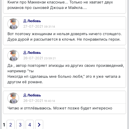
Книги про Маккензи классные... Только не хватает двух
романов про сыновей Джоша и Майкла....
Любовь
27-07-2021
09:31:14
Вот поэтому женщинам и нельзя доверять ничего стоящего.
Дура дурой и рассыпается в клочья. Не понравились герои.
Любовь
26-07-2021
23:59:21
Да , автор повторяет эпизоды из других своих произведений,
например "ты
Никогда нп сделаешь мне больно любя," это я уже читала а
другом её романе.
Любовь
26-07-2021
19:40:14
Читаю и отплёвываюсь. Может позже будет интересно
1
2
3
4