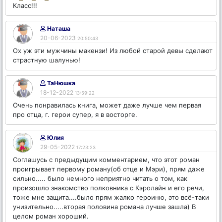
Класс!!!
Наташа
20-06-2023
20:50:43
Ох уж эти мужчины макензи! Из любой старой девы сделают
страстную шалунью!
ТаНюшка
18-12-2022
13:59:22
Очень понравилась книга, может даже лучше чем первая
про отца, г. герои супер, я в восторге.
Юлия
29-05-2022
17:23:23
Соглашусь с предыдущим комментарием, что этот роман
проигрывает первому роману(об отце и Мэри), прям даже
сильно..... было немного неприятно читать о том, как
произошло знакомство полковника с Кэролайн и его речи,
тоже мне защита....было прям жалко героиню, это всё-таки
унизительно.....вторая половина романа лучше зашла) В
целом роман хороший.