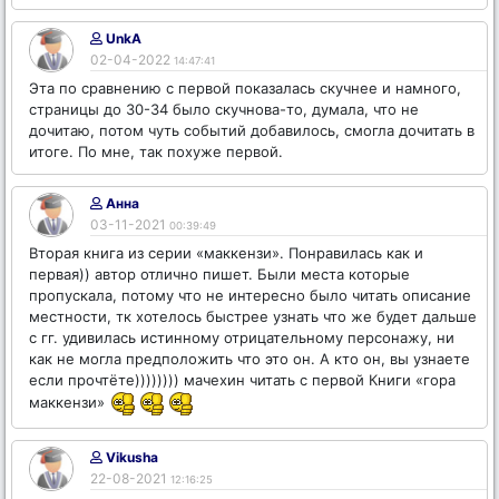
UnkA
02-04-2022
14:47:41
Эта по сравнению с первой показалась скучнее и намного,
страницы до 30-34 было скучнова-то, думала, что не
дочитаю, потом чуть событий добавилось, смогла дочитать в
итоге. По мне, так похуже первой.
Анна
03-11-2021
00:39:49
Вторая книга из серии «маккензи». Понравилась как и
первая)) автор отлично пишет. Были места которые
пропускала, потому что не интересно было читать описание
местности, тк хотелось быстрее узнать что же будет дальше
с гг. удивилась истинному отрицательному персонажу, ни
как не могла предположить что это он. А кто он, вы узнаете
если прочтёте)))))))) мачехин читать с первой Книги «гора
маккензи»
Vikusha
22-08-2021
12:16:25