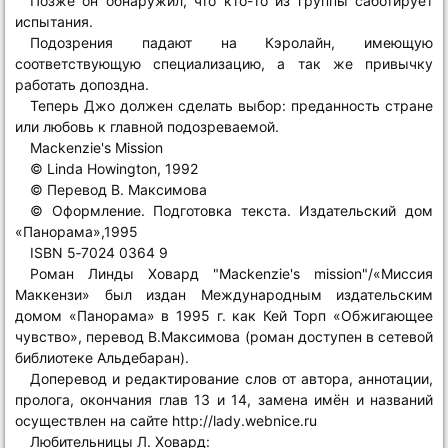
Позже он обнаружил, что кто-то из группы саботирует
испытания.
Подозрения падают на Кэролайн, имеющую
соответствующую специализацию, а так же привычку
работать допоздна.
Теперь Джо должен сделать выбор: преданность стране
или любовь к главной подозреваемой.
Mackenzie's Mission
© Linda Howington, 1992
© Перевод В. Максимова
© Оформление. Подготовка текста. Издательский дом
«Панорама»,1995
ISBN 5‑7024 0364 9
Роман Линды Ховард "Mackenzie's mission"/«Миссия
Маккензи» был издан Международным издательским
домом «Панорама» в 1995 г. как Кей Торп «Обжигающее
чувство», перевод В.Максимова (роман доступен в сетевой
библиотеке Альдебаран).
Доперевод и редактирование слов от автора, аннотации,
пролога, окончания глав 13 и 14, замена имён и названий
осуществлен на сайте http://lady.webnice.ru
Любительницы Л. Ховард: