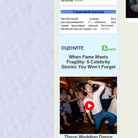
загалом
>>>>>
Сердечный договор
Необычный роман без
расхваливания г.г....обычно, все
такие красивые, умные, богатые...
Непонятная история, но...
>>>>>
ОЦЕНИТЕ
When Fame Meets
Fragility: 6 Celebrity
Stories You Won't Forget
These Wedding Dance