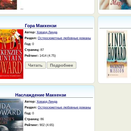
Гора Маккензи
Автор:
Ховард Линда
Раздел:
Остросюжетные любовные романы
Год:
0
Страниц:
87
Рейтинг:
1414 (4.75)
Читать
Подробнее
Наслаждение Маккензи
Автор:
Ховард Линда
Раздел:
Остросюжетные любовные романы
Год:
0
Страниц:
86
Рейтинг:
902 (4.65)