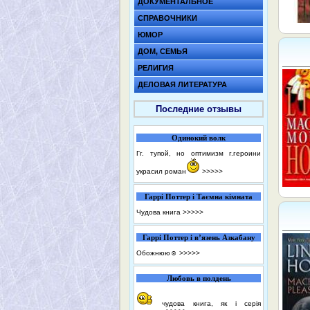
ДОКУМЕНТАЛЬНОЕ
СПРАВОЧНИКИ
ЮМОР
ДОМ, СЕМЬЯ
РЕЛИГИЯ
ДЕЛОВАЯ ЛИТЕРАТУРА
Последние отзывы
Одинокий волк
Гг. тупой, но оптимизм г.героини
украсил роман
>>>>>
Гаррі Поттер і Таємна кімната
Чудова книга
>>>>>
Гаррі Поттер і в’язень Азкабану
Обожнюю☺️
>>>>>
Любовь в полдень
чудова книга, як і серія