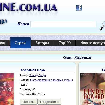
Поиск
ная
Серии
Авторы
Top100
Новые посту
Mackenzie
Серия:
Азартная игра
В
Автор:
Ховард Линда
Раздел:
Остросюжетные любовные романы
Год:
0
Страниц:
90
Рейтинг:
1050 (4.61)
Читать
Подробнее