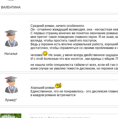
ВАЛЕНТИНА
Средний роман, ничего особенного.
Он - отчаянно жаждущий возмездия, она - несчастная не
С первых страниц конечно же понятно окончание романа,
мне претит такое поведение главного героя. Я не знаю, 
взгляда, чтобы простить такой его поступок.
Ведь у героини есть вполне нормальная работа, хороший
достаточно, чтобы справляться со своими проблемами и
Наталья
человек
Не знаю, у меня всегда двойственное ощущен
И с этой болезнью что все носятся , как курицы с яйцом. 
не нашла себе специалиста тайком от всех, если ей так с
коем случае не умаляю тяжести дислексии, но героиня с
Хороший роман
Единственное, что не понравилось - это дислексия главн
в каждом романе встречается
Лучик))*