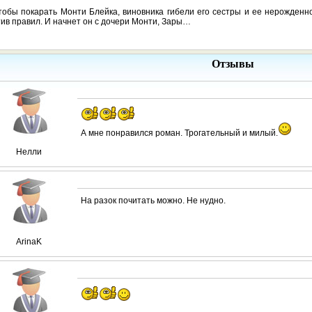
тобы покарать Монти Блейка, виновника гибели его сестры и ее нерожденно
ив правил. И начнет он с дочери Монти, Зары…
Отзывы
А мне понравился роман. Трогательный и милый.
Нелли
На разок почитать можно. Не нудно.
ArinaK