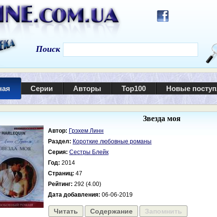
Поиск
ная
Серии
Авторы
Top100
Новые посту
Звезда моя
Автор:
Грэхем Линн
Раздел:
Короткие любовные романы
Серия:
Сестры Блейк
Год:
2014
Страниц:
47
Рейтинг:
292 (4.00)
Дата добавления:
06-06-2019
Читать
Содержание
Запомнить