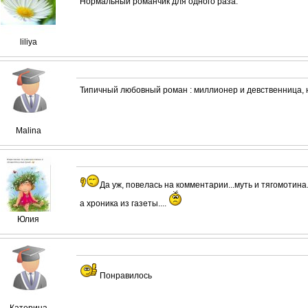
Нормальный романчик для одного раза.
liliya
Типичный любовный роман : миллионер и девственница, 
Malina
Да уж, повелась на комментарии...муть и тягомотина
а хроника из газеты....
Юлия
Понравилось