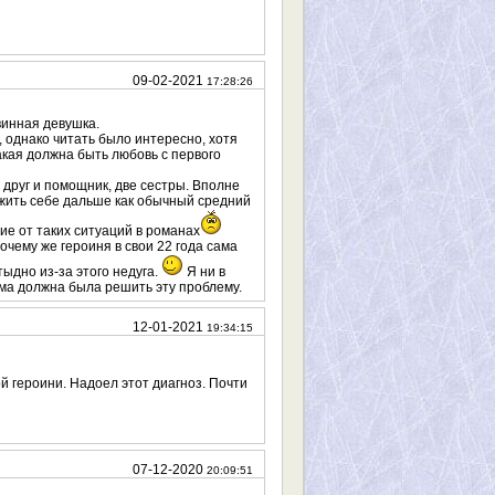
09-02-2021
17:28:26
винная девушка.
 однако читать было интересно, хотя
какая должна быть любовь с первого
 друг и помощник, две сестры. Вполне
 жить себе дальше как обычный средний
ие от таких ситуаций в романах
Почему же героиня в свои 22 года сама
тыдно из-за этого недуга.
Я ни в
ама должна была решить эту проблему.
12-01-2021
19:34:15
ой героини. Надоел этот диагноз. Почти
07-12-2020
20:09:51