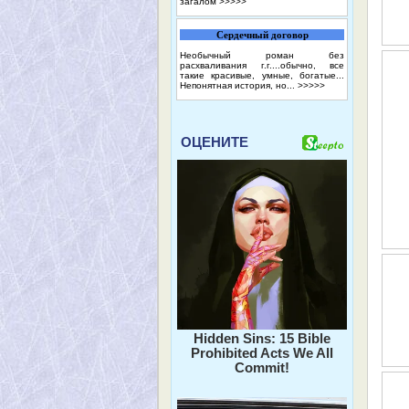
загалом
>>>>>
Сердечный договор
Необычный роман без
расхваливания г.г....обычно, все
такие красивые, умные, богатые...
Непонятная история, но...
>>>>>
ОЦЕНИТЕ
Hidden Sins: 15 Bible
Prohibited Acts We All
Commit!