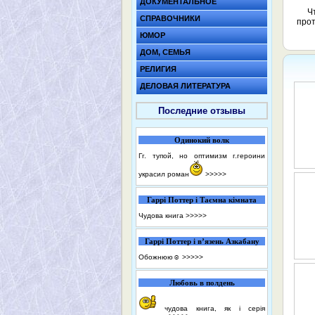
ДОКУМЕНТАЛЬНОЕ
Ч
СПРАВОЧНИКИ
прот
ЮМОР
ДОМ, СЕМЬЯ
РЕЛИГИЯ
ДЕЛОВАЯ ЛИТЕРАТУРА
Последние отзывы
Одинокий волк
Гг. тупой, но оптимизм г.героини
украсил роман
>>>>>
Гаррі Поттер і Таємна кімната
Чудова книга
>>>>>
Гаррі Поттер і в’язень Азкабану
Обожнюю☺️
>>>>>
Любовь в полдень
чудова книга, як і серія