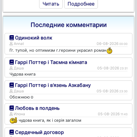
Читать
Подробнее
Последние комментарии
Одинокий волк
Annat
06-08-2026
00:00
Гг. тупой, но оптимизм г.героини украсил роман
Гаррі Поттер і Таємна кімната
Даша
05-08-2026
23:31
Чудова книга
Гаррі Поттер і в’язень Азкабану
Даша
05-08-2026
23:30
Обожнюю☺️
Любовь в полдень
Илона
05-08-2026
11:43
чудова книга, як і серія загалом
Сердечный договор