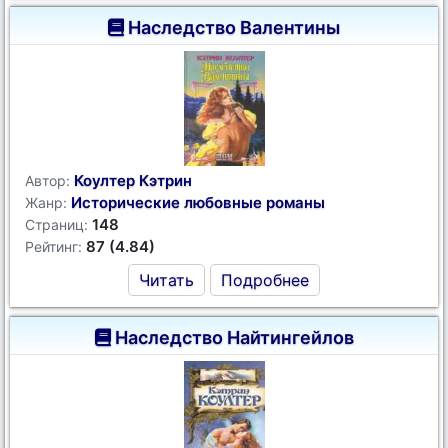
Наследство Валентины
Коултер Кэтрин
Автор:
Исторические любовные романы
Жанр:
148
Страниц:
87 (4.84)
Рейтинг:
Читать
Подробнее
Наследство Найтингейлов