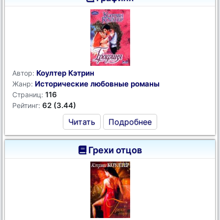
Коултер Кэтрин
Автор:
Исторические любовные романы
Жанр:
116
Страниц:
62 (3.44)
Рейтинг:
Читать
Подробнее
Грехи отцов