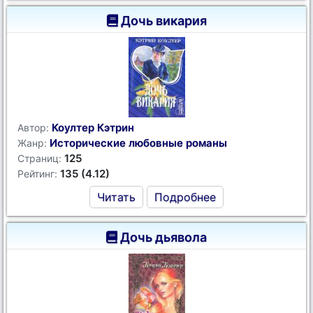
Дочь викария
Коултер Кэтрин
Автор:
Исторические любовные романы
Жанр:
125
Страниц:
135 (4.12)
Рейтинг:
Читать
Подробнее
Дочь дьявола