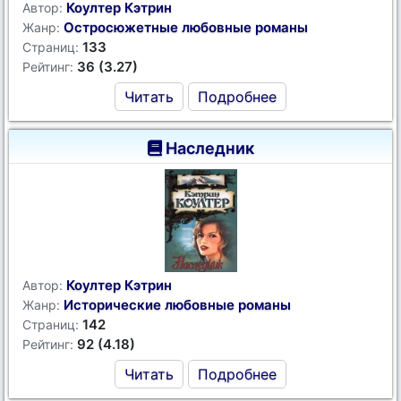
Коултер Кэтрин
Автор:
Остросюжетные любовные романы
Жанр:
133
Страниц:
36 (3.27)
Рейтинг:
Читать
Подробнее
Наследник
Коултер Кэтрин
Автор:
Исторические любовные романы
Жанр:
142
Страниц:
92 (4.18)
Рейтинг:
Читать
Подробнее