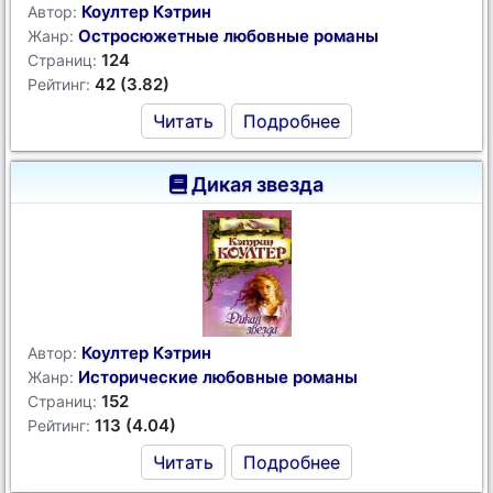
Коултер Кэтрин
Автор:
Остросюжетные любовные романы
Жанр:
124
Страниц:
42 (3.82)
Рейтинг:
Читать
Подробнее
Дикая звезда
Коултер Кэтрин
Автор:
Исторические любовные романы
Жанр:
152
Страниц:
113 (4.04)
Рейтинг:
Читать
Подробнее