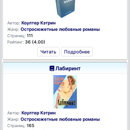
Коултер Кэтрин
Автор:
Остросюжетные любовные романы
Жанр:
111
Страниц:
36 (4.00)
Рейтинг:
Читать
Подробнее
Лабиринт
Коултер Кэтрин
Автор:
Остросюжетные любовные романы
Жанр:
165
Страниц: