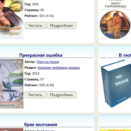
Год:
2011
Страниц:
56
Рейтинг:
621 (4.41)
Читать
Подробнее
Прекрасная ошибка
В люб
Автор:
Престон Холли
Раздел:
Короткие любовные романы
Год:
2013
Страниц:
57
Рейтинг:
620 (4.34)
Читать
Подробнее
Крик молчания