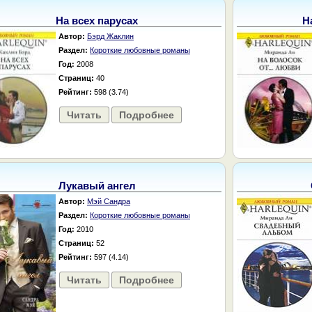
На всех парусах
Н
Автор:
Бэрд Жаклин
Раздел:
Короткие любовные романы
Год:
2008
Страниц:
40
Рейтинг:
598 (3.74)
Читать
Подробнее
Лукавый ангел
Автор:
Мэй Сандра
Раздел:
Короткие любовные романы
Год:
2010
Страниц:
52
Рейтинг:
597 (4.14)
Читать
Подробнее