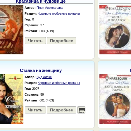
Красавица и чудовище
Автор:
Плен Александра
Раздел:
Короткие любовные романы
Год:
0
Страниц:
37
Рейтинг:
603 (4.19)
Читать
Подробнее
Ставка на женщину
Автор:
Вуд Алекс
Раздел:
Короткие любовные романы
Год:
2007
Страниц:
59
Рейтинг:
601 (4.03)
Читать
Подробнее
......