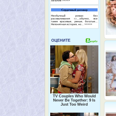
загалом
>>>>>
Сердечный договор
Необычный роман без
расхваливания г.г....обычно, все
такие красивые, умные, богатые...
Непонятная история, но...
>>>>>
ОЦЕНИТЕ
TV Couples Who Would
Never Be Together: 9 Is
Just Too Weird