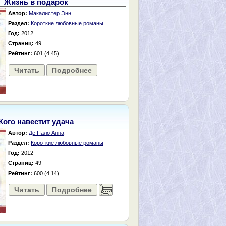
Жизнь в подарок
Автор:
Макалистер Энн
Раздел:
Короткие любовные романы
Год:
2012
Страниц:
49
Рейтинг:
601 (4.45)
Читать
Подробнее
Кого навестит удача
Автор:
Де Пало Анна
Раздел:
Короткие любовные романы
Год:
2012
Страниц:
49
Рейтинг:
600 (4.14)
Читать
Подробнее
......