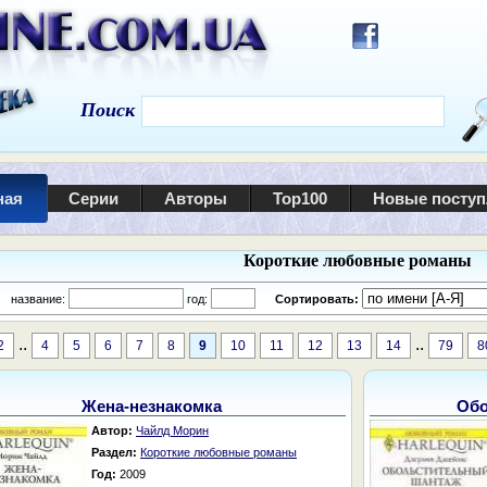
Поиск
ная
Серии
Авторы
Top100
Новые посту
Короткие любовные романы
:
название:
год:
Сортировать:
..
..
2
4
5
6
7
8
9
10
11
12
13
14
79
8
Жена-незнакомка
Обо
Автор:
Чайлд Морин
Раздел:
Короткие любовные романы
Год:
2009