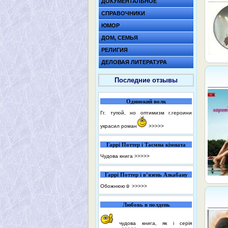
ДОКУМЕНТАЛЬНОЕ
СПРАВОЧНИКИ
ЮМОР
ДОМ, СЕМЬЯ
РЕЛИГИЯ
ДЕЛОВАЯ ЛИТЕРАТУРА
Последние отзывы
Одинокий волк
Гг. тупой, но оптимизм г.героини
украсил роман
>>>>>
Гаррі Поттер і Таємна кімната
Чудова книга
>>>>>
Гаррі Поттер і в’язень Азкабану
Обожнюю☺️
>>>>>
Любовь в полдень
чудова книга, як і серія