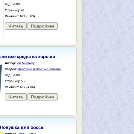
Год:
2009
Страниц:
41
Рейтинг:
621 (3.63)
Читать
Подробнее
ви все средства хороши
Автор:
Ли Миранда
Раздел:
Короткие любовные романы
Год:
2000
Страниц:
55
Рейтинг:
617 (4.06)
Читать
Подробнее
Ловушка для босса