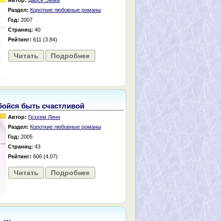
Автор:
Дарси Эмма
Раздел:
Короткие любовные романы
Год:
2007
Страниц:
40
Рейтинг:
611 (3.84)
Читать
Подробнее
бойся быть счастливой
Автор:
Грэхем Линн
Раздел:
Короткие любовные романы
Год:
2005
Страниц:
43
Рейтинг:
606 (4.07)
Читать
Подробнее