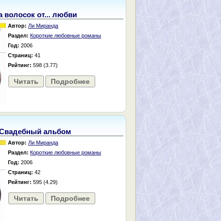
а волосок от... любви
Автор:
Ли Миранда
Раздел:
Короткие любовные романы
Год:
2006
Страниц:
41
Рейтинг:
598 (3.77)
Читать
Подробнее
Свадебный альбом
Автор:
Ли Миранда
Раздел:
Короткие любовные романы
Год:
2006
Страниц:
42
Рейтинг:
595 (4.29)
Читать
Подробнее