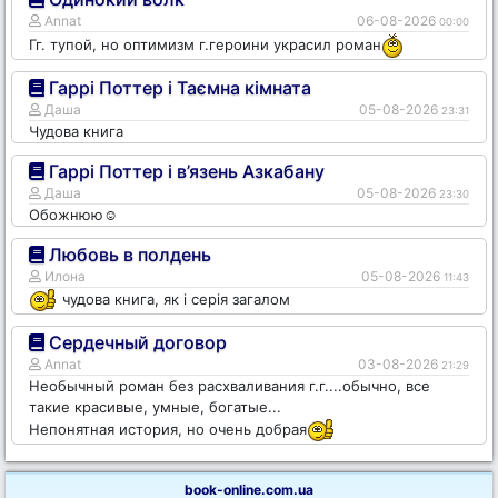
Annat
06-08-2026
00:00
Гг. тупой, но оптимизм г.героини украсил роман
Гаррі Поттер і Таємна кімната
Даша
05-08-2026
23:31
Чудова книга
Гаррі Поттер і в’язень Азкабану
Даша
05-08-2026
23:30
Обожнюю☺️
Любовь в полдень
Илона
05-08-2026
11:43
чудова книга, як і серія загалом
Сердечный договор
Annat
03-08-2026
21:29
Необычный роман без расхваливания г.г....обычно, все
такие красивые, умные, богатые...
Непонятная история, но очень добрая
book-online.com.ua