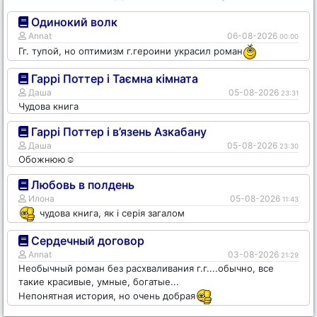
Одинокий волк
Annat
06-08-2026
00:00
Гг. тупой, но оптимизм г.героини украсил роман
Гаррі Поттер і Таємна кімната
Даша
05-08-2026
23:31
Чудова книга
Гаррі Поттер і в’язень Азкабану
Даша
05-08-2026
23:30
Обожнюю☺️
Любовь в полдень
Илона
05-08-2026
11:43
чудова книга, як і серія загалом
Сердечный договор
Annat
03-08-2026
21:29
Необычный роман без расхваливания г.г....обычно, все
такие красивые, умные, богатые...
Непонятная история, но очень добрая