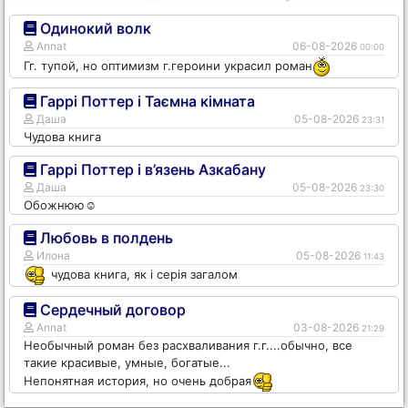
Одинокий волк
Annat
06-08-2026
00:00
Гг. тупой, но оптимизм г.героини украсил роман
Гаррі Поттер і Таємна кімната
Даша
05-08-2026
23:31
Чудова книга
Гаррі Поттер і в’язень Азкабану
Даша
05-08-2026
23:30
Обожнюю☺️
Любовь в полдень
Илона
05-08-2026
11:43
чудова книга, як і серія загалом
Сердечный договор
Annat
03-08-2026
21:29
Необычный роман без расхваливания г.г....обычно, все
такие красивые, умные, богатые...
Непонятная история, но очень добрая