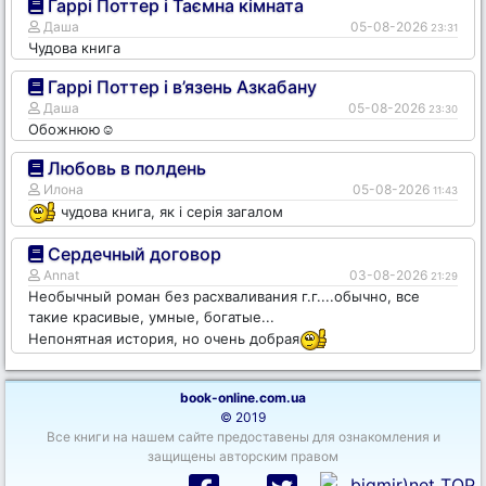
Гаррі Поттер і Таємна кімната
Даша
05-08-2026
23:31
Чудова книга
Гаррі Поттер і в’язень Азкабану
Даша
05-08-2026
23:30
Обожнюю☺️
Любовь в полдень
Илона
05-08-2026
11:43
чудова книга, як і серія загалом
Сердечный договор
Annat
03-08-2026
21:29
Необычный роман без расхваливания г.г....обычно, все
такие красивые, умные, богатые...
Непонятная история, но очень добрая
book-online.com.ua
© 2019
Все книги на нашем сайте предоставены для ознакомления и
защищены авторским правом