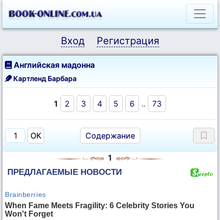
Вход
Регистрация
Английская мадонна
Картленд Барбара
1
2
3
4
5
6
..
73
Содержание
1