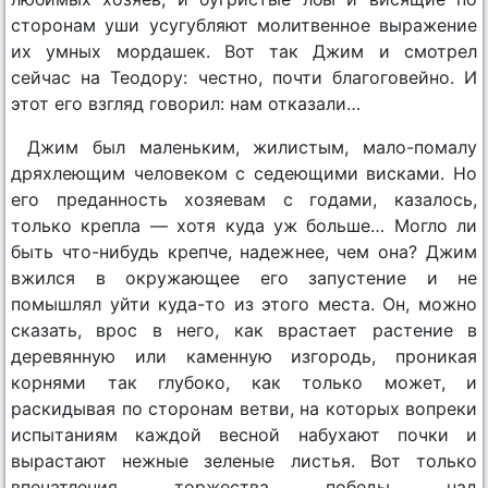
сторонам уши усугубляют молитвенное выражение
их умных мордашек. Вот так Джим и смотрел
сейчас на Теодору: честно, почти благоговейно. И
этот его взгляд говорил: нам отказали…
Джим был маленьким, жилистым, мало-помалу
дряхлеющим человеком с седеющими висками. Но
его преданность хозяевам с годами, казалось,
только крепла — хотя куда уж больше… Могло ли
быть что-нибудь крепче, надежнее, чем она? Джим
вжился в окружающее его запустение и не
помышлял уйти куда-то из этого места. Он, можно
сказать, врос в него, как врастает растение в
деревянную или каменную изгородь, проникая
корнями так глубоко, как только может, и
раскидывая по сторонам ветви, на которых вопреки
испытаниям каждой весной набухают почки и
вырастают нежные зеленые листья. Вот только
впечатления торжества победы над