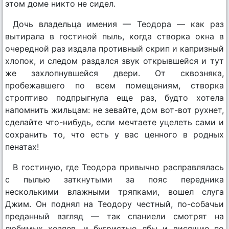
этом доме никто не сидел.
Дочь владельца имения — Теодора — как раз
вытирала в гостиной пыль, когда створка окна в
очередной раз издала противный скрип и капризный
хлопок, и следом раздался звук открывшейся и тут
же захлопнувшейся двери. От сквозняка,
пробежавшего по всем помещениям, створка
строптиво подпрыгнула еще раз, будто хотела
напомнить жильцам: не зевайте, дом вот-вот рухнет,
сделайте что-нибудь, если мечтаете уцелеть сами и
сохранить то, что есть у вас ценного в родных
пенатах!
В гостиную, где Теодора привычно расправлялась
с пылью заткнутыми за пояс передника
несколькими влажными тряпками, вошел слуга
Джим. Он поднял на Теодору честный, по-собачьи
преданный взгляд — так спаниели смотрят на
любимых хозяев, и бугристые лбы и висящие по