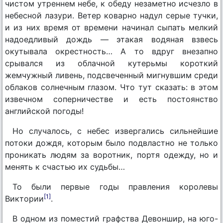
чистом утреннем небе, к обеду незаметно исчезло в
небесной лазури. Ветер коварно надул серые тучки,
и из них время от времени начинал сыпать мелкий
надоедливый дождь — этакая водяная взвесь
окутывала окрестность… А то вдруг внезапно
срывался из облачной кутерьмы короткий
жемчужный ливень, подсвеченный мигнувшим среди
облаков солнечным глазом. Что тут сказать: в этом
извечном соперничестве и есть постоянство
английской погоды!
Но случалось, с небес извергались сильнейшие
потоки дождя, которым было подвластно не только
проникать людям за воротник, портя одежду, но и
менять к счастью их судьбы…
То были первые годы правления королевы
[1]
Виктории
.
В одном из поместий графства Девоншир, на юго-