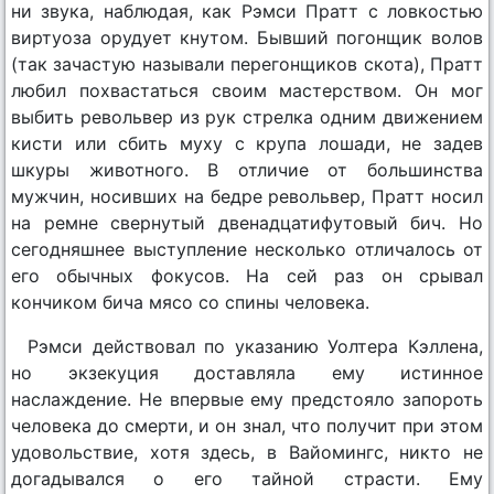
ни звука, наблюдая, как Рэмси Пратт с ловкостью
виртуоза орудует кнутом. Бывший погонщик волов
(так зачастую называли перегонщиков скота), Пратт
любил похвастаться своим мастерством. Он мог
выбить револьвер из рук стрелка одним движением
кисти или сбить муху с крупа лошади, не задев
шкуры животного. В отличие от большинства
мужчин, носивших на бедре револьвер, Пратт носил
на ремне свернутый двенадцатифутовый бич. Но
сегодняшнее выступление несколько отличалось от
его обычных фокусов. На сей раз он срывал
кончиком бича мясо со спины человека.
Рэмси действовал по указанию Уолтера Кэллена,
но экзекуция доставляла ему истинное
наслаждение. Не впервые ему предстояло запороть
человека до смерти, и он знал, что получит при этом
удовольствие, хотя здесь, в Вайомингс, никто не
догадывался о его тайной страсти. Ему