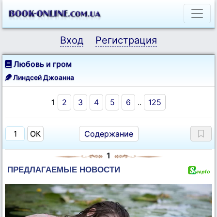
Вход
Регистрация
Любовь и гром
Линдсей Джоанна
1
2
3
4
5
6
..
125
Содержание
1