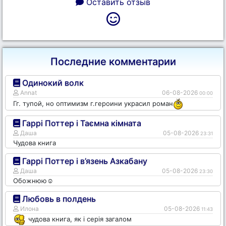
Оставить отзыв
Последние комментарии
Одинокий волк
Annat
06-08-2026
00:00
Гг. тупой, но оптимизм г.героини украсил роман
Гаррі Поттер і Таємна кімната
Даша
05-08-2026
23:31
Чудова книга
Гаррі Поттер і в’язень Азкабану
Даша
05-08-2026
23:30
Обожнюю☺️
Любовь в полдень
Илона
05-08-2026
11:43
чудова книга, як і серія загалом