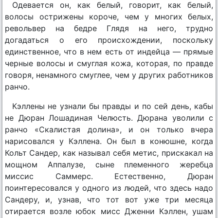
Одевается он, как белый, говорит, как белый,
волосы острижены короче, чем у многих белых,
револьвер на бедре Глядя на него, трудно
догадаться о его происхождении, поскольку
единственное, что в нем есть от индейца — прямые
черные волосы и смуглая кожа, которая, по правде
говоря, ненамного смуглее, чем у других работников
ранчо.
Кэллены не узнали бы правды и по сей день, кабы
не Дюран Лошадиная Челюсть. Дюрана уволили с
ранчо «Скалистая долина», и он только вчера
нарисовался у Кэллена. Он был в конюшне, когда
Кольт Сандер, как называл себя метис, прискакал на
мощном Аппалузе, сыне племенного жеребца
миссис Саммерс. Естественно, Дюран
поинтересовался у одного из людей, что здесь надо
Сандеру, и, узнав, что тот вот уже три месяца
отирается возле юбок мисс Дженни Кэллен, ушам