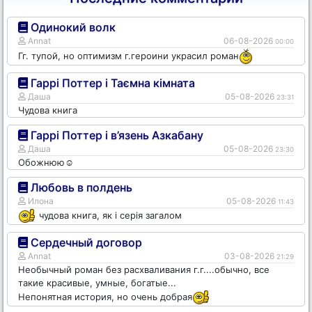
Одинокий волк
Annat
06-08-2026
00:00
Гг. тупой, но оптимизм г.героини украсил роман
Гаррі Поттер і Таємна кімната
Даша
05-08-2026
23:31
Чудова книга
Гаррі Поттер і в’язень Азкабану
Даша
05-08-2026
23:30
Обожнюю☺️
Любовь в полдень
Илона
05-08-2026
11:43
чудова книга, як і серія загалом
Сердечный договор
Annat
03-08-2026
21:29
Необычный роман без расхваливания г.г....обычно, все
такие красивые, умные, богатые...
Непонятная история, но очень добрая