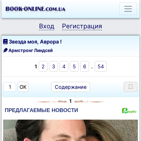
Вход
Регистрация
Звезда моя, Аврора !
Армстронг Линдсей
1
2
3
4
5
6
..
54
Содержание
1