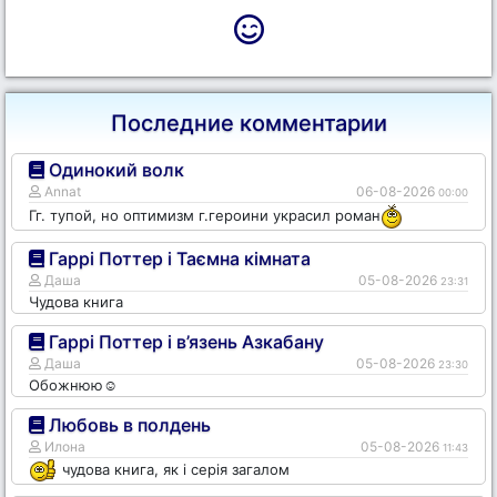
Последние комментарии
Одинокий волк
Annat
06-08-2026
00:00
Гг. тупой, но оптимизм г.героини украсил роман
Гаррі Поттер і Таємна кімната
Даша
05-08-2026
23:31
Чудова книга
Гаррі Поттер і в’язень Азкабану
Даша
05-08-2026
23:30
Обожнюю☺️
Любовь в полдень
Илона
05-08-2026
11:43
чудова книга, як і серія загалом