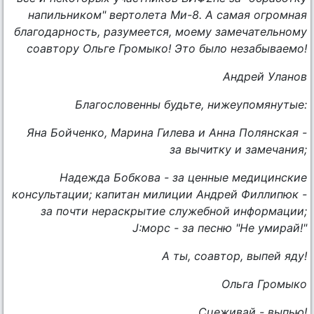
напильником" вертолета Ми-8. А самая огромная
благодарность, разумеется, моему замечательному
соавтору Ольге Громыко! Это было незабываемо!
Андрей Уланов
Благословенны будьте, нижеупомянутые:
Яна Бойченко, Марина Гилева и Анна Полянская -
за вычитку и замечания;
Надежда Бобкова - за ценные медицинские
консультации; капитан милиции Андрей Филлипюк -
за почти нераскрытие служебной информации;
J:морс - за песню "Не умирай!"
А ты, соавтор, выпей яду!
Ольга Громыко
Сцеживай - выпью!