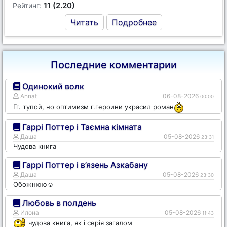
11 (2.20)
Рейтинг:
Читать
Подробнее
Последние комментарии
Одинокий волк
Annat
06-08-2026
00:00
Гг. тупой, но оптимизм г.героини украсил роман
Гаррі Поттер і Таємна кімната
Даша
05-08-2026
23:31
Чудова книга
Гаррі Поттер і в’язень Азкабану
Даша
05-08-2026
23:30
Обожнюю☺️
Любовь в полдень
Илона
05-08-2026
11:43
чудова книга, як і серія загалом