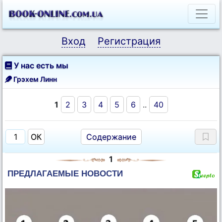
Вход
Регистрация
У нас есть мы
Грэхем Линн
1
2
3
4
5
6
..
40
Содержание
1