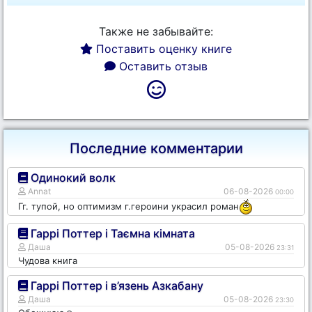
Также не забывайте:
Поставить оценку книге
Оставить отзыв
Последние комментарии
Одинокий волк
Annat
06-08-2026
00:00
Гг. тупой, но оптимизм г.героини украсил роман
Гаррі Поттер і Таємна кімната
Даша
05-08-2026
23:31
Чудова книга
Гаррі Поттер і в’язень Азкабану
Даша
05-08-2026
23:30