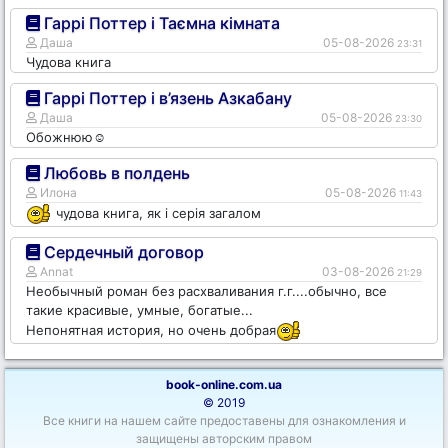
Гаррі Поттер і Таємна кімната
Даша
05-08-2026
23:31
Чудова книга
Гаррі Поттер і в’язень Азкабану
Даша
05-08-2026
23:30
Обожнюю☺️
Любовь в полдень
Илона
05-08-2026
11:43
чудова книга, як і серія загалом
Сердечный договор
Annat
03-08-2026
21:29
Необычный роман без расхваливания г.г....обычно, все
такие красивые, умные, богатые...
Непонятная история, но очень добрая
book-online.com.ua
© 2019
Все книги на нашем сайте предоставены для ознакомления и
защищены авторским правом