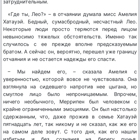
затруднительным.
«Где ты, Лео?» – в отчаянии думала мисс Амелия
Хатауэй. Бедный, сумасбродный, несчастный Лео.
Некоторые люди просто теряются перед лицом
невыносимо тяжелых обстоятельств. Именно так
случилось с ее прежде вполне предсказуемым
братом. А сейчас он, вероятно, перешел уже границу
отчаяния и не остается надежды его спасти.
– Мы найдем его, – сказала Амелия с
уверенностью, которой вовсе не чувствовала. Она
взглянула на сидевшего напротив нее цыгана, но
смуглое лицо было непроницаемым. Впрочем,
ничего необычного, Меррипен был человеком с
крайне ограниченными эмоциями. Он был настолько
сдержанным, что, даже прожив в семье Хатауэй
пятнадцать лет, так никому и не сказал, как же его
на самом деле зовут. С того дня, как его нашли
избитым и без сознания на берегу ручья,