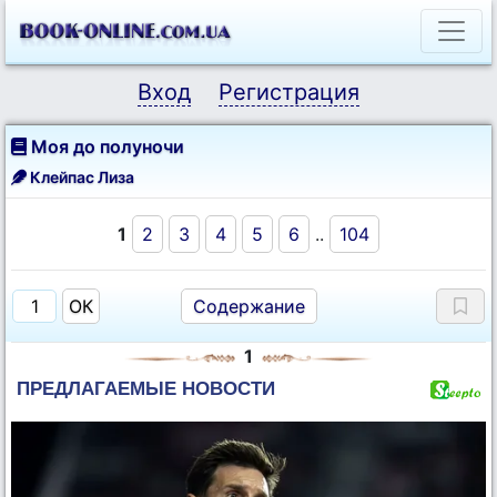
Вход
Регистрация
Моя до полуночи
Клейпас Лиза
1
2
3
4
5
6
..
104
Содержание
1