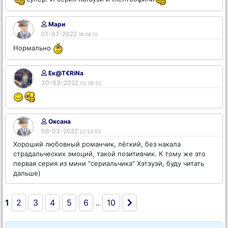
Мари
01-07-2022
18:08:12
Нормально
Ек@T€RiNa
30-03-2022
02:38:32
Оксана
06-03-2022
22:53:03
Хороший любовный романчик, лёгкий, без накала
страдальческих эмоций, такой позитивчик. К тому же это
первая серия из мини "сериальчика" Хэтэуэй, буду читать
дальше)
1
2
3
4
5
6
..
10