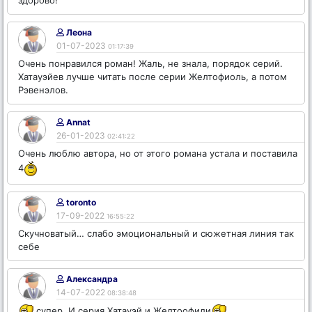
здорово!
Леона
01-07-2023
01:17:39
Очень понравился роман! Жаль, не знала, порядок серий.
Хатауэйев лучше читать после серии Желтофиоль, а потом
Рэвенэлов.
Annat
26-01-2023
02:41:22
Очень люблю автора, но от этого романа устала и поставила
4
toronto
17-09-2022
16:55:22
Скучноватый… слабо эмоциональный и сюжетная линия так
себе
Александра
14-07-2022
08:38:48
супер. И серия Хатауэй и Желтоофили