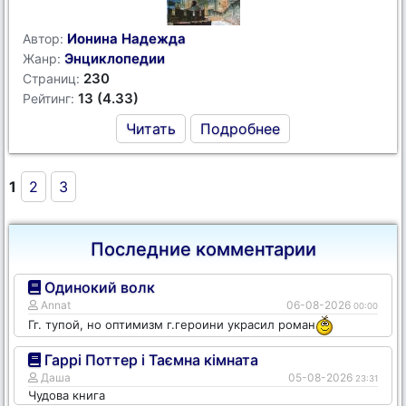
Ионина Надежда
Автор:
Энциклопедии
Жанр:
230
Страниц:
13 (4.33)
Рейтинг:
Читать
Подробнее
1
2
3
Последние комментарии
Одинокий волк
Annat
06-08-2026
00:00
Гг. тупой, но оптимизм г.героини украсил роман
Гаррі Поттер і Таємна кімната
Даша
05-08-2026
23:31
Чудова книга