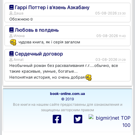
Гаррі Поттер і в’язень Азкабану
Даша
05-08-2026
23:30
Обожнюю☺️
Любовь в полдень
Илона
05-08-2026
11:43
чудова книга, як і серія загалом
Сердечный договор
Annat
03-08-2026
21:29
Необычный роман без расхваливания г.г....обычно, все
такие красивые, умные, богатые...
Непонятная история, но очень добрая
book-online.com.ua
© 2019
Все книги на нашем сайте предоставены для ознакомления и
защищены авторским правом