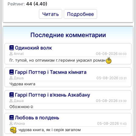
44 (4.40)
Рейтинг:
Читать
Подробнее
Последние комментарии
Одинокий волк
Annat
06-08-2026
00:00
Гг. тупой, но оптимизм г.героини украсил роман
Гаррі Поттер і Таємна кімната
Даша
05-08-2026
23:31
Чудова книга
Гаррі Поттер і в’язень Азкабану
Даша
05-08-2026
23:30
Обожнюю☺️
Любовь в полдень
Илона
05-08-2026
11:43
чудова книга, як і серія загалом