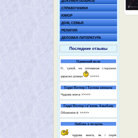
ДОКУМЕНТАЛЬНОЕ
СПРАВОЧНИКИ
ЮМОР
ДОМ, СЕМЬЯ
РЕЛИГИЯ
ДЕЛОВАЯ ЛИТЕРАТУРА
Последние отзывы
Одинокий волк
Гг. тупой, но оптимизм г.героини
украсил роман
>>>>>
Гаррі Поттер і Таємна кімната
Чудова книга
>>>>>
Гаррі Поттер і в’язень Азкабану
Обожнюю☺️
>>>>>
Любовь в полдень
чудова книга, як і серія