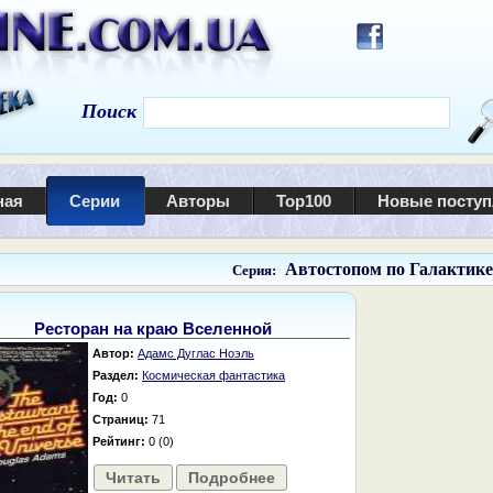
Поиск
ная
Серии
Авторы
Top100
Новые посту
Автостопом по Галактике
Серия:
Ресторан на краю Вселенной
Автор:
Адамс Дуглас Ноэль
Раздел:
Космическая фантастика
Год:
0
Страниц:
71
Рейтинг:
0 (0)
Читать
Подробнее