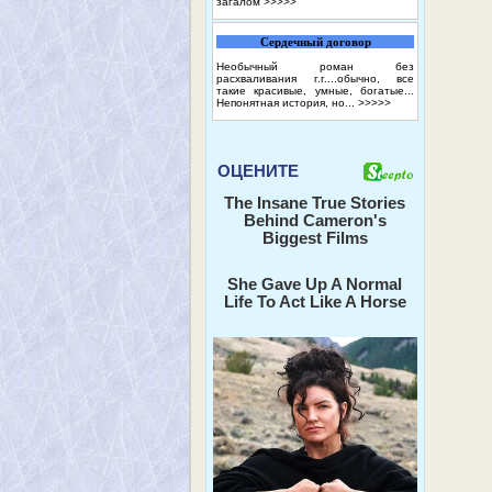
загалом
>>>>>
Сердечный договор
Необычный роман без
расхваливания г.г....обычно, все
такие красивые, умные, богатые...
Непонятная история, но...
>>>>>
ОЦЕНИТЕ
The Insane True Stories
Behind Cameron's
Biggest Films
She Gave Up A Normal
Life To Act Like A Horse