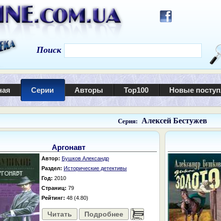
Поиск
ная
Серии
Авторы
Top100
Новые посту
Алексей Бестужев
Серия:
Аргонавт
Автор:
Бушков Александр
Раздел:
Исторические детективы
Год:
2010
Страниц:
79
Рейтинг:
48 (4.80)
Читать
Подробнее
......