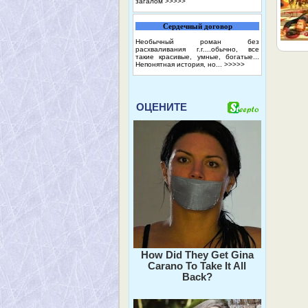
загалом
>>>>>
Сердечный договор
Необычный роман без
расхваливания г.г....обычно, все
такие красивые, умные, богатые...
Непонятная история, но...
>>>>>
ОЦЕНИТЕ
How Did They Get Gina
Carano To Take It All
Back?