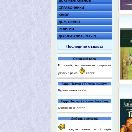
ДОКУМЕНТАЛЬНОЕ
СПРАВОЧНИКИ
ЮМОР
ДОМ, СЕМЬЯ
РЕЛИГИЯ
ДЕЛОВАЯ ЛИТЕРАТУРА
Последние отзывы
Одинокий волк
Гг. тупой, но оптимизм г.героини
украсил роман
>>>>>
Гаррі Поттер і Таємна кімната
Чудова книга
>>>>>
Гаррі Поттер і в’язень Азкабану
Обожнюю☺️
>>>>>
Любовь в полдень
чудова книга, як і серія