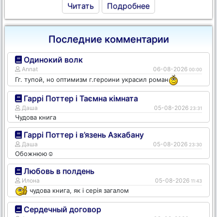
Читать
Подробнее
Последние комментарии
Одинокий волк
Annat
06-08-2026
00:00
Гг. тупой, но оптимизм г.героини украсил роман
Гаррі Поттер і Таємна кімната
Даша
05-08-2026
23:31
Чудова книга
Гаррі Поттер і в’язень Азкабану
Даша
05-08-2026
23:30
Обожнюю☺️
Любовь в полдень
Илона
05-08-2026
11:43
чудова книга, як і серія загалом
Сердечный договор