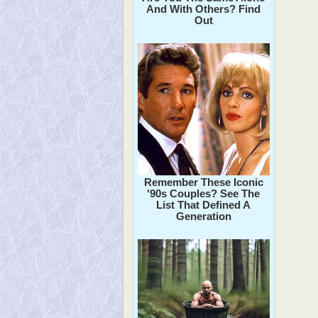
And With Others? Find
Out
Remember These Iconic
'90s Couples? See The
List That Defined A
Generation