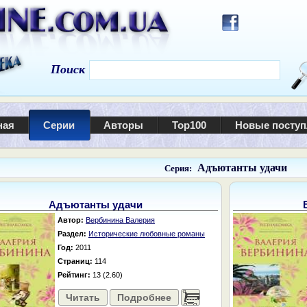
Поиск
ная
Серии
Авторы
Top100
Новые посту
Адъютанты удачи
Серия:
Адъютанты удачи
Автор:
Вербинина Валерия
Раздел:
Исторические любовные романы
Год:
2011
Страниц:
114
Рейтинг:
13 (2.60)
Читать
Подробнее
......