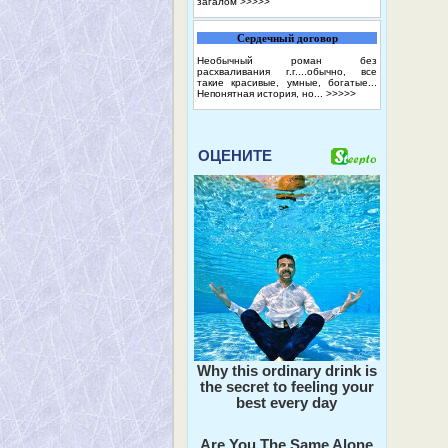
загалом
>>>>>
Сердечный договор
Необычный роман без
расхваливания г.г....обычно, все
такие красивые, умные, богатые...
Непонятная история, но...
>>>>>
ОЦЕНИТЕ
Why this ordinary drink is
the secret to feeling your
best every day
Are You The Same Alone