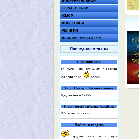
ДОКУМЕНТАЛЬНОЕ
СПРАВОЧНИКИ
ЮМОР
ДОМ, СЕМЬЯ
РЕЛИГИЯ
ДЕЛОВАЯ ЛИТЕРАТУРА
Последние отзывы
Одинокий волк
Гг. тупой, но оптимизм г.героини
украсил роман
>>>>>
Гаррі Поттер і Таємна кімната
Чудова книга
>>>>>
Гаррі Поттер і в’язень Азкабану
Обожнюю☺️
>>>>>
Любовь в полдень
чудова книга, як і серія