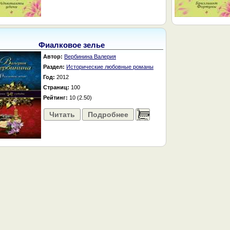
Фиалковое зелье
Автор:
Вербинина Валерия
Раздел:
Исторические любовные романы
Год:
2012
Страниц:
100
Рейтинг:
10 (2.50)
Читать
Подробнее
......