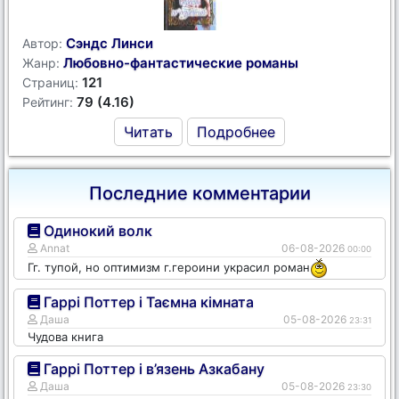
Сэндс Линси
Автор:
Любовно-фантастические романы
Жанр:
121
Страниц:
79 (4.16)
Рейтинг:
Читать
Подробнее
Последние комментарии
Одинокий волк
Annat
06-08-2026
00:00
Гг. тупой, но оптимизм г.героини украсил роман
Гаррі Поттер і Таємна кімната
Даша
05-08-2026
23:31
Чудова книга
Гаррі Поттер і в’язень Азкабану
Даша
05-08-2026
23:30