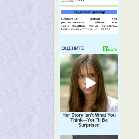
загалом
>>>>>
Сердечный договор
Необычный роман без
расхваливания г.г....обычно, все
такие красивые, умные, богатые...
Непонятная история, но...
>>>>>
ОЦЕНИТЕ
Her Story Isn't What You
Think—You''ll Be
Surprised