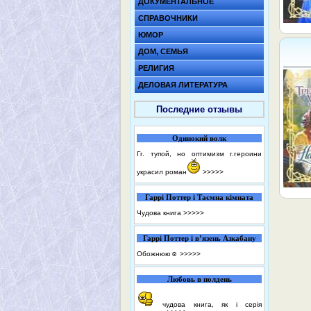
ДОКУМЕНТАЛЬНОЕ
СПРАВОЧНИКИ
ЮМОР
ДОМ, СЕМЬЯ
РЕЛИГИЯ
ДЕЛОВАЯ ЛИТЕРАТУРА
Последние отзывы
Одинокий волк
Гг. тупой, но оптимизм г.героини
украсил роман
>>>>>
Гаррі Поттер і Таємна кімната
Чудова книга
>>>>>
Гаррі Поттер і в’язень Азкабану
Обожнюю☺️
>>>>>
Любовь в полдень
чудова книга, як і серія