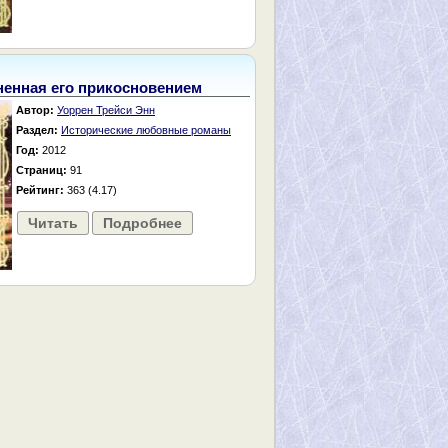
енная его прикосновением
Автор:
Уоррен Трейси Энн
Раздел:
Исторические любовные романы
Год:
2012
Страниц:
91
Рейтинг:
363 (4.17)
Читать
Подробнее