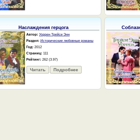
Наслаждения герцога
Соблазн
Автор:
Уоррен Трейси Энн
Раздел:
Исторические любовные романы
Год:
2012
Страниц:
111
Рейтинг:
262 (3.97)
Читать
Подробнее