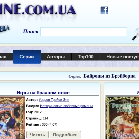
Поиск
ная
Серии
Авторы
Top100
Новые посту
Байроны из Брэйборна
Серия:
Игры на брачном ложе
Автор:
Уоррен Трейси Энн
Раздел:
Исторические любовные романы
Год:
2012
Страниц:
114
Рейтинг:
330 (4.07)
Читать
Подробнее