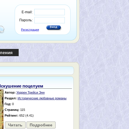
E-mail:
Пароль:
Регистрация
пления
Искушение поцелуем
Автор:
Уоррен Трейси Энн
Раздел:
Исторические любовные романы
Год:
0
Страниц:
115
Рейтинг:
652 (4.41)
Читать
Подробнее