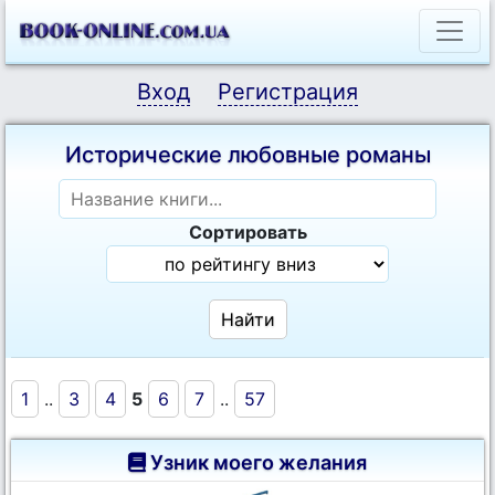
Вход
Регистрация
Исторические любовные романы
Сортировать
1
..
3
4
5
6
7
..
57
Узник моего желания