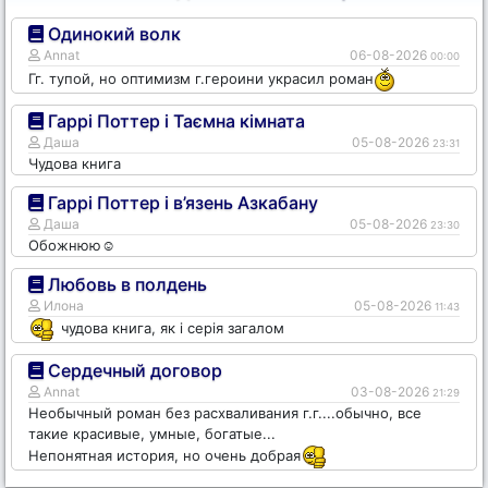
Одинокий волк
Annat
06-08-2026
00:00
Гг. тупой, но оптимизм г.героини украсил роман
Гаррі Поттер і Таємна кімната
Даша
05-08-2026
23:31
Чудова книга
Гаррі Поттер і в’язень Азкабану
Даша
05-08-2026
23:30
Обожнюю☺️
Любовь в полдень
Илона
05-08-2026
11:43
чудова книга, як і серія загалом
Сердечный договор
Annat
03-08-2026
21:29
Необычный роман без расхваливания г.г....обычно, все
такие красивые, умные, богатые...
Непонятная история, но очень добрая