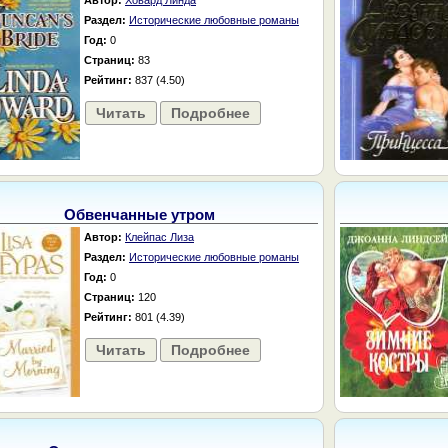
Автор:
Ховард Линда
Раздел:
Исторические любовные романы
Год:
0
Страниц:
83
Рейтинг:
837 (4.50)
Читать
Подробнее
Обвенчанные утром
Автор:
Клейпас Лиза
Раздел:
Исторические любовные романы
Год:
0
Страниц:
120
Рейтинг:
801 (4.39)
Читать
Подробнее