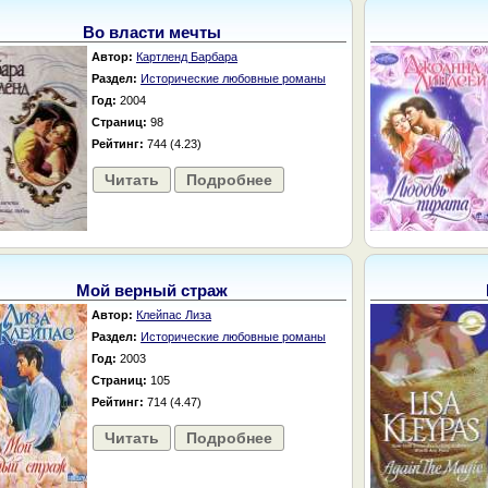
Во власти мечты
Автор:
Картленд Барбара
Раздел:
Исторические любовные романы
Год:
2004
Страниц:
98
Рейтинг:
744 (4.23)
Читать
Подробнее
Мой верный страж
Автор:
Клейпас Лиза
Раздел:
Исторические любовные романы
Год:
2003
Страниц:
105
Рейтинг:
714 (4.47)
Читать
Подробнее