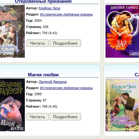
Откровенные признания
Автор:
Клейпас Лиза
Раздел:
Исторические любовные романы
Год:
2004
Страниц:
106
Рейтинг:
794 (4.41)
Читать
Подробнее
Магия любви
С
Автор:
Линдсей Джоанна
Раздел:
Исторические любовные романы
Год:
1999
Страниц:
87
Рейтинг:
768 (4.45)
Читать
Подробнее