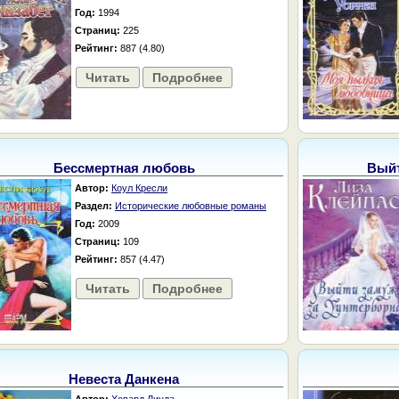
Год:
1994
Страниц:
225
Рейтинг:
887 (4.80)
Читать
Подробнее
Бессмертная любовь
Выйт
Автор:
Коул Кресли
Раздел:
Исторические любовные романы
Год:
2009
Страниц:
109
Рейтинг:
857 (4.47)
Читать
Подробнее
Невеста Данкена