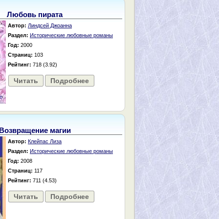
Любовь пирата
Автор:
Линдсей Джоанна
Раздел:
Исторические любовные романы
Год:
2000
Страниц:
103
Рейтинг:
718 (3.92)
Читать
Подробнее
Возвращение магии
Автор:
Клейпас Лиза
Раздел:
Исторические любовные романы
Год:
2008
Страниц:
117
Рейтинг:
711 (4.53)
Читать
Подробнее