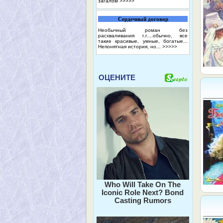
загалом
>>>>>
Сердечный договор
Необычный роман без
расхваливания г.г....обычно, все
такие красивые, умные, богатые...
Непонятная история, но...
>>>>>
ОЦЕНИТЕ
Who Will Take On The
Iconic Role Next? Bond
Casting Rumors