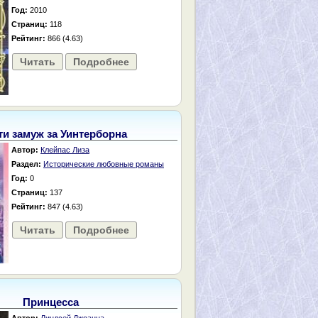
Год:
2010
Страниц:
118
Рейтинг:
866 (4.63)
Читать
Подробнее
и замуж за Уинтерборна
Автор:
Клейпас Лиза
Раздел:
Исторические любовные романы
Год:
0
Страниц:
137
Рейтинг:
847 (4.63)
Читать
Подробнее
Принцесса