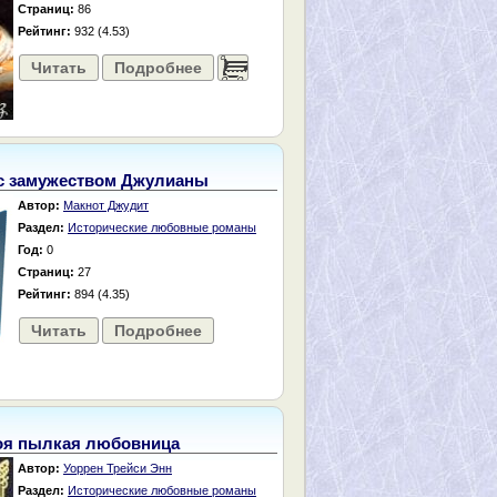
Страниц:
86
Рейтинг:
932 (4.53)
Читать
Подробнее
......
с замужеством Джулианы
Автор:
Макнот Джудит
Раздел:
Исторические любовные романы
Год:
0
Страниц:
27
Рейтинг:
894 (4.35)
Читать
Подробнее
я пылкая любовница
Автор:
Уоррен Трейси Энн
Раздел:
Исторические любовные романы