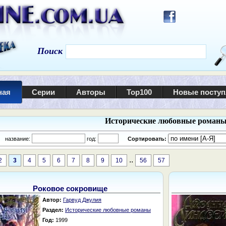
Поиск
ная
Серии
Авторы
Top100
Новые посту
Исторические любовные роман
:
название:
год:
Сортировать:
..
2
3
4
5
6
7
8
9
10
56
57
Роковое сокровище
Автор:
Гарвуд Джулия
Раздел:
Исторические любовные романы
Год:
1999