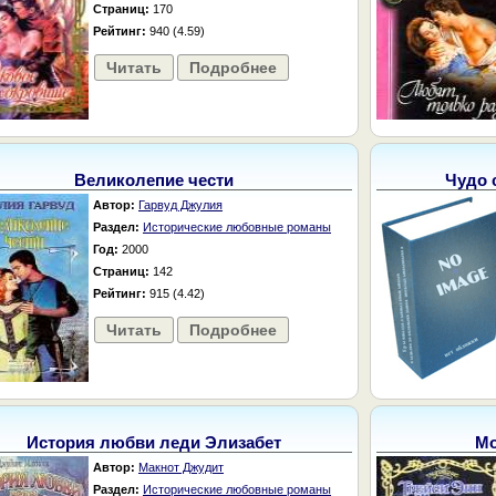
Страниц:
170
Рейтинг:
940 (4.59)
Читать
Подробнее
Великолепие чести
Чудо 
Автор:
Гарвуд Джулия
Раздел:
Исторические любовные романы
Год:
2000
Страниц:
142
Рейтинг:
915 (4.42)
Читать
Подробнее
История любви леди Элизабет
Мо
Автор:
Макнот Джудит
Раздел:
Исторические любовные романы