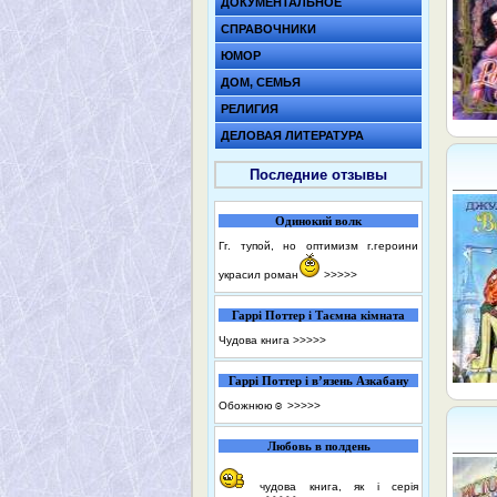
ДОКУМЕНТАЛЬНОЕ
СПРАВОЧНИКИ
ЮМОР
ДОМ, СЕМЬЯ
РЕЛИГИЯ
ДЕЛОВАЯ ЛИТЕРАТУРА
Последние отзывы
Одинокий волк
Гг. тупой, но оптимизм г.героини
украсил роман
>>>>>
Гаррі Поттер і Таємна кімната
Чудова книга
>>>>>
Гаррі Поттер і в’язень Азкабану
Обожнюю☺️
>>>>>
Любовь в полдень
чудова книга, як і серія