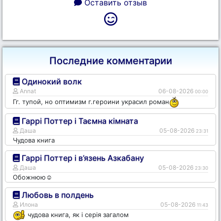
Оставить отзыв
Последние комментарии
Одинокий волк
Annat
06-08-2026
00:00
Гг. тупой, но оптимизм г.героини украсил роман
Гаррі Поттер і Таємна кімната
Даша
05-08-2026
23:31
Чудова книга
Гаррі Поттер і в’язень Азкабану
Даша
05-08-2026
23:30
Обожнюю☺️
Любовь в полдень
Илона
05-08-2026
11:43
чудова книга, як і серія загалом