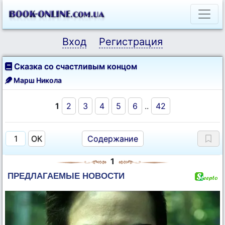
Вход
Регистрация
Сказка со счастливым концом
Марш Никола
1
2
3
4
5
6
..
42
Содержание
1